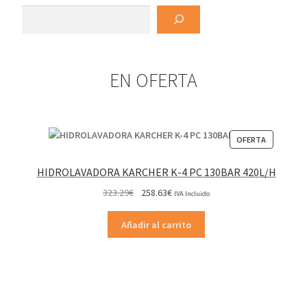
Buscar
EN OFERTA
PRODUCT
OFERTA
EN
OFERTA
HIDROLAVADORA KARCHER K-4 PC 130BAR 420L/H
El
El
323.29
€
258.63
€
IVA Incluido
precio
precio
original
actual
Añadir al carrito
era:
es:
323.29€.
258.63€.