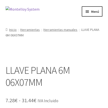
Ir
Ir
Menú
a
al
la
contenido
Herramientas
navegación
Inicio
Herramientas
Herramientas manuales
LLAVE PLANA
6M 06X07MM
Ferretería
Jardin y Terraza
Maquinaria
LLAVE PLANA 6M
Protección Laboral
06X07MM
Contacto
Rango
7.28
€
-
31.44
€
IVA Incluido