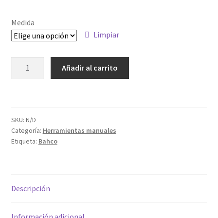
de
precios:
Medida
desde
Limpiar
7.28€
LLAVE
Añadir al carrito
hasta
PLANA
6M
31.44€
06X07MM
cantidad
SKU:
N/D
Categoría:
Herramientas manuales
Etiqueta:
Bahco
Descripción
Información adicional