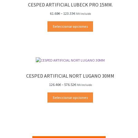
CESPED ARTIFICIAL LUBECK PRO 15MM.
Rango
61.68
€
–
123.33
€
IVA Incluido
de
precios:
Seleccionar opciones
desde
61.68€
hasta
123.33€
CESPED ARTIFICIAL NORT LUGANO 30MM
Rango
126.46
€
–
576.52
€
IVA Incluido
de
precios:
Seleccionar opciones
desde
126.46€
hasta
576.52€