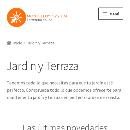
Ir
Ir
Menú
a
al
la
contenido
navegación
Herramientas
Inicio
Jardin y Terraza
Ferretería
Jardin y Terraza
Jardin y Terraza
Maquinaria
Tenemos todo lo que necesitas para que tu jardín esté
perfecto. Comprueba todo lo que podemos ofrecerte para
Protección Laboral
mantener tu jardín y terraza en perfecto orden de revista.
Contacto
Las últimas novedades