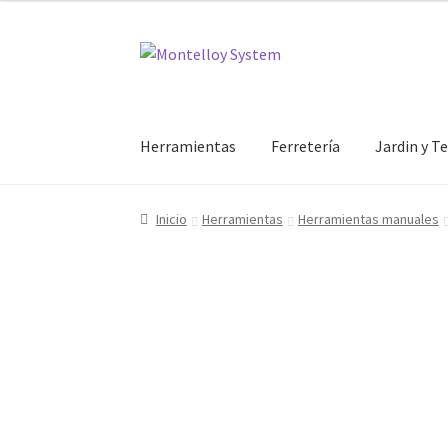
desde
47.57€
Ir
Ir
hasta
a
al
51.42€
la
contenido
navegación
Herramientas
Ferretería
Jardin y T
Inicio
Herramientas
Herramientas manuales