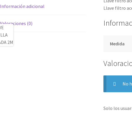
Llave filtro a
Información adicional
Llave filtro a
Informac
Valoraciones (0)
Medida
Valoraci
No h
Solo los usua