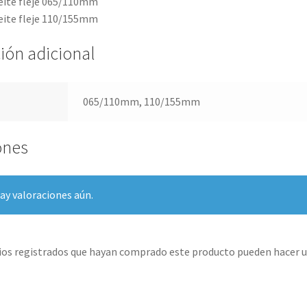
ceite fleje 065/110mm
ceite fleje 110/155mm
ión adicional
065/110mm, 110/155mm
ones
ay valoraciones aún.
rios registrados que hayan comprado este producto pueden hacer u