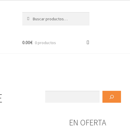
Buscar
Buscar
por:
0.00
€
0 productos
E
Buscar
EN OFERTA