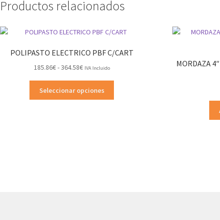
Productos relacionados
POLIPASTO ELECTRICO PBF C/CART
MORDAZA 4″
Rango
185.86
€
-
364.58
€
IVA Incluido
de
Este
precios:
Seleccionar opciones
producto
desde
tiene
185.86€
múltiples
hasta
variantes.
364.58€
Las
opciones
se
pueden
elegir
en
la
página