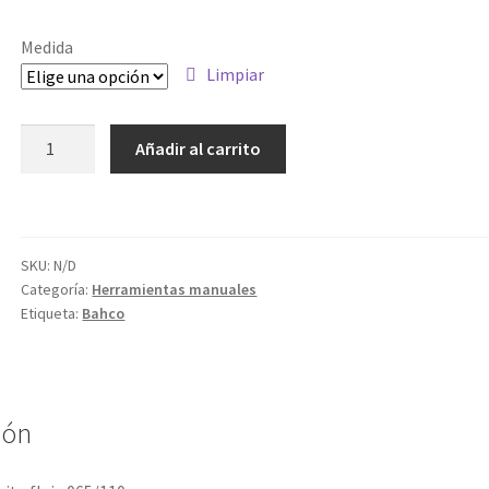
de
precios:
Medida
desde
Limpiar
47.57€
LLAVE
Añadir al carrito
hasta
FILTRO
ACEITE
51.42€
FLEJE
cantidad
SKU:
N/D
Categoría:
Herramientas manuales
Etiqueta:
Bahco
ión