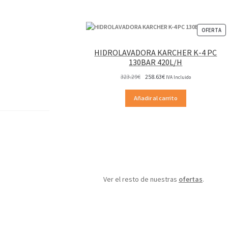
P
OFERTA
EN
OF
HIDROLAVADORA KARCHER K-4 PC
130BAR 420L/H
El
El
323.29
€
258.63
€
IVA Incluido
precio
precio
original
actual
Añadir al carrito
era:
es:
323.29€.
258.63€.
Ver el resto de nuestras
ofertas
.