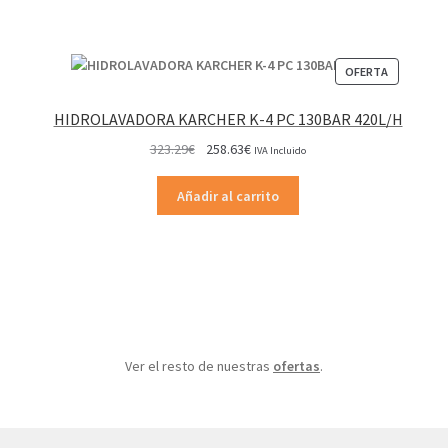
PRODUCT
OFERTA
EN
OFERTA
HIDROLAVADORA KARCHER K-4 PC 130BAR 420L/H
El
El
323.29
€
258.63
€
IVA Incluido
precio
precio
original
actual
Añadir al carrito
era:
es:
323.29€.
258.63€.
Ver el resto de nuestras
ofertas
.