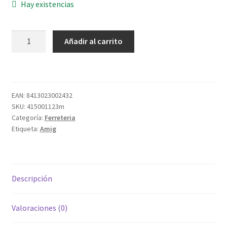
Hay existencias
PASADOR
Añadir al carrito
384-
060
ZINCADO
cantidad
EAN:
8413023002432
SKU:
415001123m
Categoría:
Ferreteria
Etiqueta:
Amig
Descripción
Valoraciones (0)