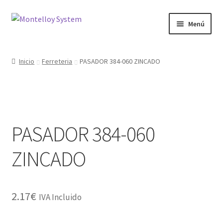
Ir
Ir
Menú
a
al
la
contenido
Herramientas
navegación
Inicio
Ferreteria
PASADOR 384-060 ZINCADO
Ferretería
Jardin y Terraza
PASADOR 384-060
Maquinaria
ZINCADO
Protección Laboral
Contacto
2.17
€
IVA Incluido