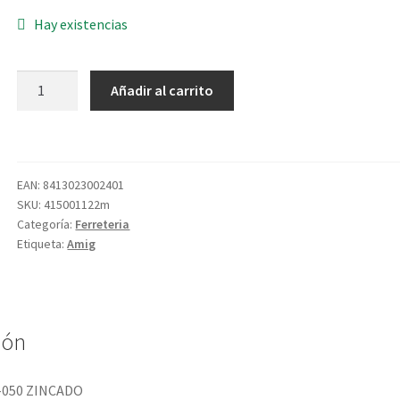
Hay existencias
PASADOR
Añadir al carrito
384-
050
ZINCADO
cantidad
EAN:
8413023002401
SKU:
415001122m
Categoría:
Ferreteria
Etiqueta:
Amig
ión
-050 ZINCADO