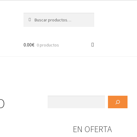
Buscar
Buscar
por:
0.00
€
0 productos
O
Buscar
EN OFERTA