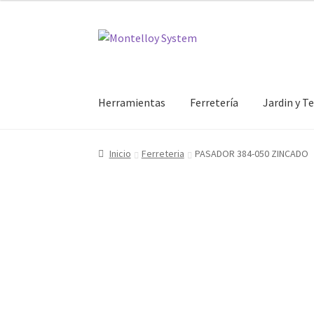
Ir
Ir
a
al
la
contenido
navegación
Herramientas
Ferretería
Jardin y T
Inicio
Ferreteria
PASADOR 384-050 ZINCADO