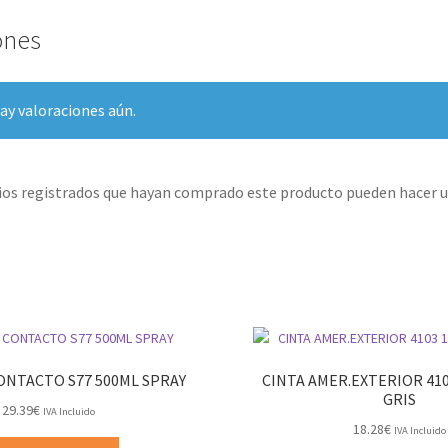
ones
ay valoraciones aún.
rios registrados que hayan comprado este producto pueden hacer u
ONTACTO S77 500ML SPRAY
CINTA AMER.EXTERIOR 41
GRIS
29.39
€
IVA Incluido
18.28
€
IVA Incluido