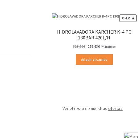
P
OFERTA
EN
OF
HIDROLAVADORA KARCHER K-4 PC
130BAR 420L/H
El
El
323.29
€
258.63
€
IVA Incluido
precio
precio
original
actual
Añadir al carrito
era:
es:
323.29€.
258.63€.
Ver el resto de nuestras
ofertas
.