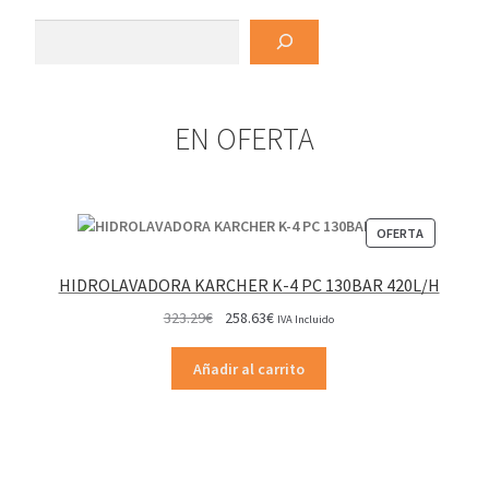
Buscar
EN OFERTA
PRODUCT
OFERTA
EN
OFERTA
HIDROLAVADORA KARCHER K-4 PC 130BAR 420L/H
El
El
323.29
€
258.63
€
IVA Incluido
precio
precio
original
actual
Añadir al carrito
era:
es:
323.29€.
258.63€.