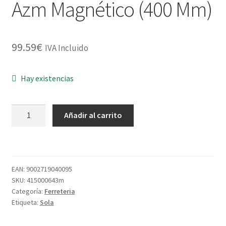
Azm Magnético (400 Mm)
99.59
€
IVA Incluido
Hay existencias
Sola
Añadir al carrito
Azm30
-
Nivel
De
EAN:
9002719040095
Burbuja
SKU:
415000643m
De
Categoría:
Ferreteria
Perfil
Etiqueta:
Sola
Tubular
Azm