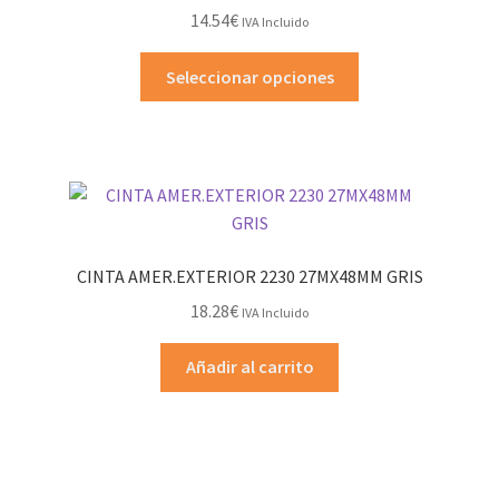
14.54
€
IVA Incluido
Este
Seleccionar opciones
producto
tiene
múltiples
variantes.
Las
opciones
se
CINTA AMER.EXTERIOR 2230 27MX48MM GRIS
pueden
18.28
€
IVA Incluido
elegir
en
Añadir al carrito
la
página
de
producto