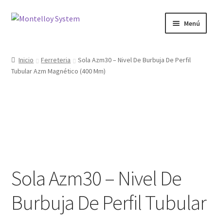
Ir
Ir
Menú
a
al
la
contenido
Herramientas
navegación
Inicio
Ferreteria
Sola Azm30 – Nivel De Burbuja De Perfil
Tubular Azm Magnético (400 Mm)
Ferretería
Jardin y Terraza
Maquinaria
Protección Laboral
Sola Azm30 – Nivel De
Contacto
Burbuja De Perfil Tubular