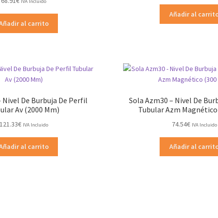
68.91
€
IVA Incluido
Añadir al carrit
Añadir al carrito
 Nivel De Burbuja De Perfil
Sola Azm30 – Nivel De Burb
ular Av (2000 Mm)
Tubular Azm Magnético
121.33
€
74.54
€
IVA Incluido
IVA Incluido
Añadir al carrito
Añadir al carrit