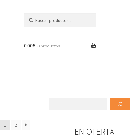
Buscar
Buscar
por:
0.00
€
0 productos
Buscar
1
2
EN OFERTA