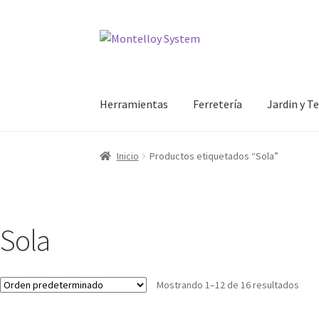
Ir
Ir
a
al
la
contenido
navegación
Herramientas
Ferretería
Jardin y T
Inicio
Productos etiquetados “Sola”
Sola
Mostrando 1–12 de 16 resultados