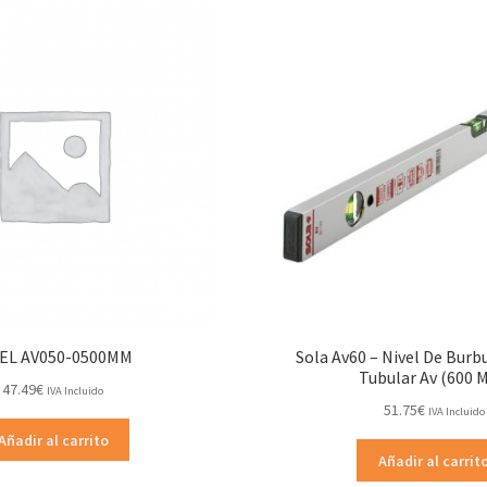
EL AV050-0500MM
Sola Av60 – Nivel De Burbu
Tubular Av (600 
47.49
€
IVA Incluido
51.75
€
IVA Incluido
Añadir al carrito
Añadir al carrit