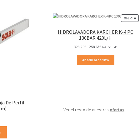
P
OFERTA
EN
OF
HIDROLAVADORA KARCHER K-4 PC
130BAR 420L/H
El
El
323.29
€
258.63
€
IVA Incluido
precio
precio
original
actual
Añadir al carrito
era:
es:
323.29€.
258.63€.
ja De Perfil
Mm)
Ver el resto de nuestras
ofertas
.
o