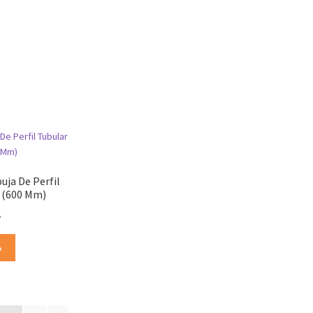
uja De Perfil
 (600 Mm)
o
o