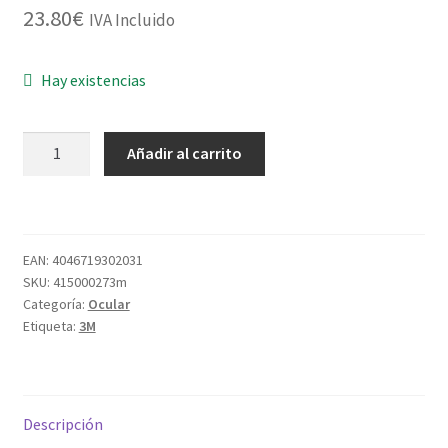
23.80
€
IVA Incluido
Hay existencias
GAFA
Añadir al carrito
G2890
VENTILACION
INDIRECTA
PC
EAN:
4046719302031
INCOLORA
SKU:
415000273m
cantidad
Categoría:
Ocular
Etiqueta:
3M
Descripción