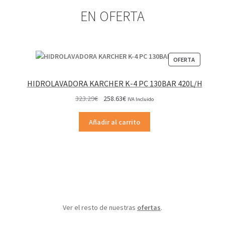
EN OFERTA
PRODUCT
OFERTA
EN
OFERTA
HIDROLAVADORA KARCHER K-4 PC 130BAR 420L/H
El
El
323.29
€
258.63
€
IVA Incluido
precio
precio
original
actual
Añadir al carrito
era:
es:
323.29€.
258.63€.
Ver el resto de nuestras
ofertas
.