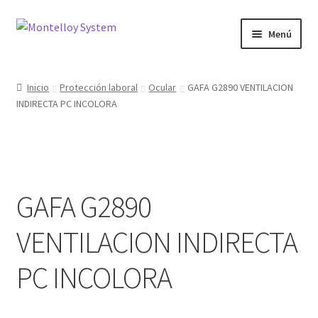
Ir
Ir
Menú
a
al
la
contenido
Herramientas
navegación
Inicio
Protección laboral
Ocular
GAFA G2890 VENTILACION
INDIRECTA PC INCOLORA
Ferretería
Jardin y Terraza
Maquinaria
GAFA G2890
Protección Laboral
VENTILACION INDIRECTA
Contacto
PC INCOLORA