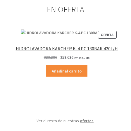
EN OFERTA
PRODUCT
OFERTA
EN
OFERTA
HIDROLAVADORA KARCHER K-4 PC 130BAR 420L/H
El
El
323.29
€
258.63
€
IVA Incluido
precio
precio
original
actual
Añadir al carrito
era:
es:
323.29€.
258.63€.
Ver el resto de nuestras
ofertas
.