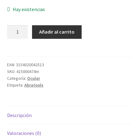
Hay existencias
PANTALLA
Añadir al carrito
SOLDAR
CABEZA
FLIP
FLAP
EAN:
3154020042513
cantidad
SKU:
415000474m
Categoría:
Ocular
Etiqueta:
Abratools
Descripción
Valoraciones (0)