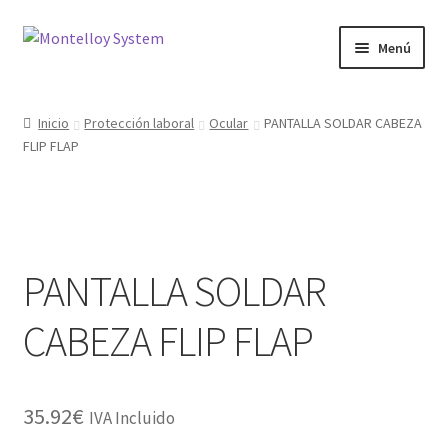
Ir
Ir
Menú
a
al
la
contenido
Herramientas
navegación
Inicio
Protección laboral
Ocular
PANTALLA SOLDAR CABEZA
FLIP FLAP
Ferretería
Jardin y Terraza
Maquinaria
PANTALLA SOLDAR
Protección Laboral
CABEZA FLIP FLAP
Contacto
35.92
€
IVA Incluido