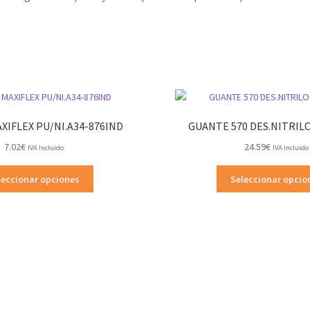
XIFLEX PU/NI.A34-876IND
GUANTE 570 DES.NITRILO
7.02
€
24.59
€
IVA Incluido
IVA Incluido
Este
leccionar opciones
Seleccionar opcio
producto
tiene
múltiples
variantes.
Las
opciones
se
pueden
elegir