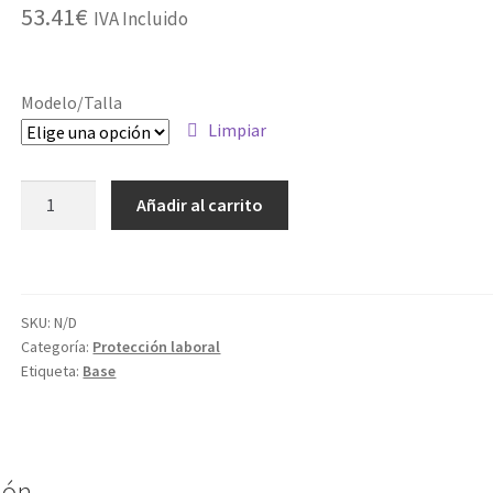
53.41
€
IVA Incluido
Modelo/Talla
Limpiar
FAJA
Añadir al carrito
GUARDAESPALDAS
C/TIRANTES
cantidad
SKU:
N/D
Categoría:
Protección laboral
Etiqueta:
Base
ión