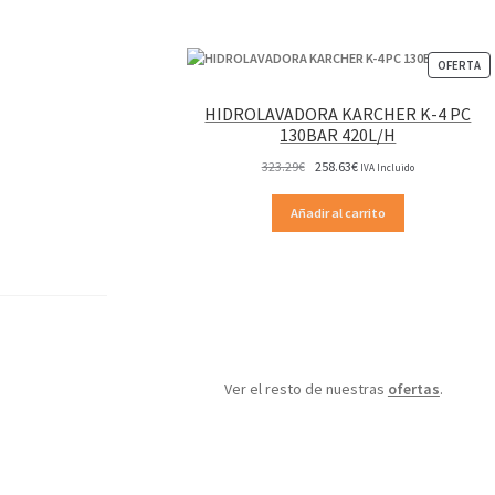
P
OFERTA
EN
OF
HIDROLAVADORA KARCHER K-4 PC
130BAR 420L/H
El
El
323.29
€
258.63
€
IVA Incluido
precio
precio
original
actual
Añadir al carrito
era:
es:
323.29€.
258.63€.
Ver el resto de nuestras
ofertas
.