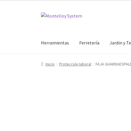
Ir
Ir
a
al
la
contenido
navegación
Herramientas
Ferretería
Jardin y T
Inicio
Protección laboral
FAJA GUARDAESPALD