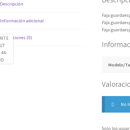
Descripción
Faja guardaes
Información adicional
Faja guardaesp
Faja guardaesp
Valoraciones (0)
Informac
Modelo/Ta
Valoraci
No h
Solo los usua