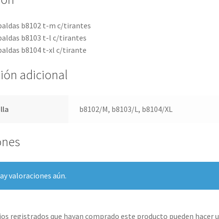
paldas b8102 t-m c/tirantes
aldas b8103 t-l c/tirantes
aldas b8104 t-xl c/tirante
ión adicional
lla
b8102/M, b8103/L, b8104/XL
ones
ay valoraciones aún.
rios registrados que hayan comprado este producto pueden hacer u