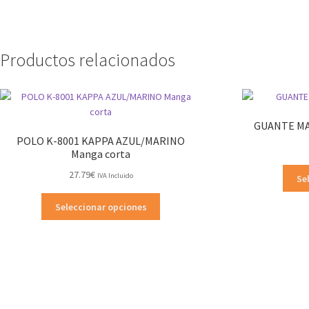
Productos relacionados
GUANTE MA
POLO K-8001 KAPPA AZUL/MARINO
Manga corta
27.79
€
IVA Incluido
Se
Este
Seleccionar opciones
producto
tiene
múltiples
variantes.
Las
opciones
se