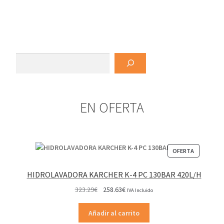
tiene
3.08€
página
múltiples
hasta
de
variantes.
5.15€
producto
Las
opciones
Buscar
se
pueden
elegir
EN OFERTA
en
la
página
de
PRODUCT
OFERTA
producto
EN
OFERTA
HIDROLAVADORA KARCHER K-4 PC 130BAR 420L/H
El
El
323.29
€
258.63
€
IVA Incluido
precio
precio
original
actual
Añadir al carrito
era:
es: