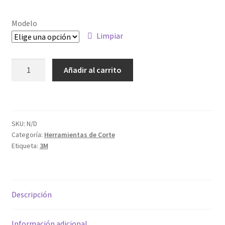
de
precios:
Modelo
desde
Limpiar
4.65€
DISCO
Añadir al carrito
hasta
FIBRA
CUBITRON
9.42€
ACERO
982C
SKU:
N/D
GR36
Categoría:
Herramientas de Corte
cantidad
Etiqueta:
3M
Descripción
Información adicional