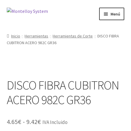
Ir
Ir
Menú
a
al
la
contenido
Herramientas
navegación
Inicio
Herramientas
Herramientas de Corte
DISCO FIBRA
CUBITRON ACERO 982C GR36
Ferretería
Jardin y Terraza
Maquinaria
DISCO FIBRA CUBITRON
Protección Laboral
ACERO 982C GR36
Contacto
Rango
4.65
€
-
9.42
€
IVA Incluido