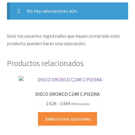
No hay valoraciones aún.
Solo los usuarios registrados que hayan comprado este
producto pueden hacer una valoración.
Productos relacionados
DISCO DRONCO C24R C.PIEDRA
Rango
1.62
€
-
3.66
€
IVA Incluido
de
Este
precios:
Seleccionar opciones
producto
desde
tiene
1.62€