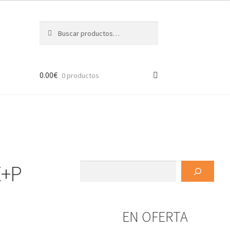
Buscar
Buscar
por:
0.00
€
0 productos
E+P
Buscar
EN OFERTA