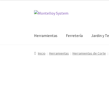
hasta
22.73€
Ir
Ir
a
al
la
contenido
navegación
Herramientas
Ferretería
Jardin y T
Inicio
Herramientas
Herramientas de Corte