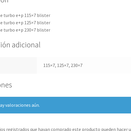
e turbo e+p 115×7 blister
e turbo e+p 125×7 blister
e turbo e+p 230×7 blister
ión adicional
115×7, 125×7, 230×7
ones
ay valoraciones aún.
rios registrados que hayan comprado este producto pueden hacer u