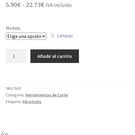
Rango
5.90
€
-
22.73
€
IVA Incluido
de
precios:
Medida
desde
Limpiar
5.90€
DISCO
Añadir al carrito
hasta
DIAMANTE
TURBO
22.73€
E+P
BLISTER
SKU:
N/D
cantidad
Categoría:
Herramientas de Corte
Etiqueta:
Abratools
ión