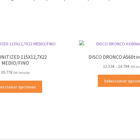
UNITIZED 115X12,7X22
DISCO DRONCO AS60tino
MEDIO/FINO
Rang
22.53
€
-
24.78
€
IVA In
39.77
€
de
IVA Incluido
preci
Seleccionar opcio
Este
desd
leccionar opciones
producto
22.53
tiene
hasta
múltiples
24.78
variantes.
Las
opciones
se
pueden