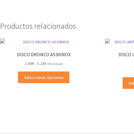
Productos relacionados
DISCO DRONCO AS30INOX
DISCO 
Rango
2.44
€
-
5.23
€
IVA Incluido
de
Este
precios:
Seleccionar opciones
producto
desde
Se
tiene
2.44€
múltiples
hasta
variantes.
5.23€
Las
opciones
se
pueden
elegir