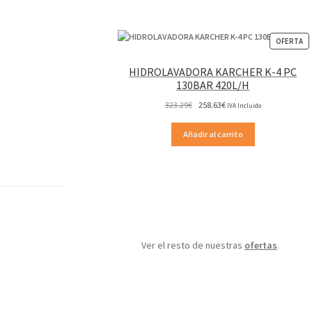
P
OFERTA
EN
OF
HIDROLAVADORA KARCHER K-4 PC
130BAR 420L/H
El
El
323.29
€
258.63
€
IVA Incluido
precio
precio
original
actual
Añadir al carrito
era:
es:
323.29€.
258.63€.
Ver el resto de nuestras
ofertas
.