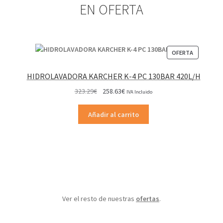
EN OFERTA
en
la
página
de
PRODUCT
OFERTA
producto
EN
OFERTA
HIDROLAVADORA KARCHER K-4 PC 130BAR 420L/H
El
El
323.29
€
258.63
€
IVA Incluido
precio
precio
original
actual
Añadir al carrito
era:
es:
323.29€.
258.63€.
Ver el resto de nuestras
ofertas
.