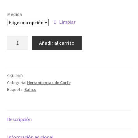
de
precios:
Medida
desde
Limpiar
14.33€
CORONA
Añadir al carrito
hasta
PERFORADORA
3830
106.66€
cantidad
SKU:
N/D
Categoría:
Herramientas de Corte
Etiqueta:
Bahco
Descripción
Información adicional