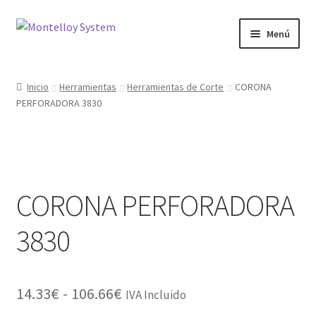
Ir
Ir
Menú
a
al
la
contenido
Herramientas
navegación
Inicio
Herramientas
Herramientas de Corte
CORONA
PERFORADORA 3830
Ferretería
Jardin y Terraza
Maquinaria
CORONA PERFORADORA
Protección Laboral
3830
Contacto
Rango
14.33
€
-
106.66
€
IVA Incluido