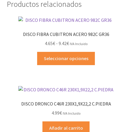
Productos relacionados
DISCO FIBRA CUBITRON ACERO 982C GR36
Rango
4.65
€
-
9.42
€
IVA Incluido
de
Este
precios:
Seleccionar opciones
producto
desde
tiene
4.65€
múltiples
hasta
variantes.
9.42€
Las
opciones
DISCO DRONCO C46R 230X1,9X22,2 C.PIEDRA
se
4.99
€
IVA Incluido
pueden
elegir
Añadir al carrito
en