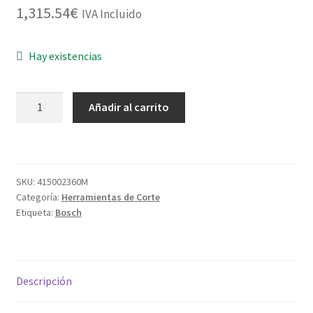
1,315.54
€
IVA Incluido
Hay existencias
CONJ.INGLETADORA
Añadir al carrito
GTM-
12JL+MESA
GTA2600
cantidad
SKU:
415002360M
Categoría:
Herramientas de Corte
Etiqueta:
Bosch
Descripción