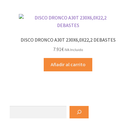
página
múltiples
hasta
de
variantes.
3.66€
producto
Las
opciones
se
DISCO DRONCO A30T 230X6,0X22,2 DEBASTES
pueden
7.91
€
IVA Incluido
elegir
en
Añadir al carrito
la
página
de
producto
Buscar