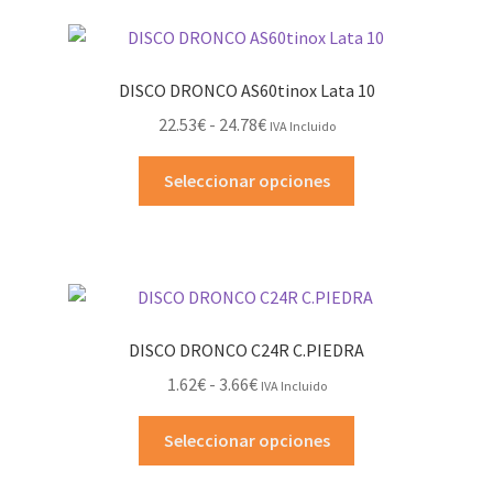
DISCO DRONCO AS60tinox Lata 10
Rango
22.53
€
-
24.78
€
IVA Incluido
de
Este
precios:
Seleccionar opciones
producto
desde
tiene
22.53€
múltiples
hasta
variantes.
24.78€
Las
opciones
DISCO DRONCO C24R C.PIEDRA
se
Rango
1.62
€
-
3.66
€
IVA Incluido
pueden
de
elegir
Este
precios:
Seleccionar opciones
en
producto
desde
la
tiene
1.62€