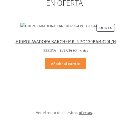
EN OFERTA
PRODUCT
OFERTA
EN
OFERTA
HIDROLAVADORA KARCHER K-4 PC 130BAR 420L/H
El
El
323.29
€
258.63
€
IVA Incluido
precio
precio
original
actual
Añadir al carrito
era:
es:
323.29€.
258.63€.
Ver el resto de nuestras
ofertas
.