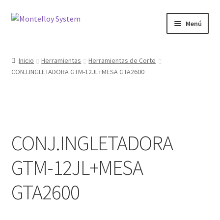
Ir
Ir
Menú
a
al
la
contenido
Herramientas
navegación
Inicio
Herramientas
Herramientas de Corte
CONJ.INGLETADORA GTM-12JL+MESA GTA2600
Ferretería
Jardin y Terraza
Maquinaria
CONJ.INGLETADORA
Protección Laboral
GTM-12JL+MESA
Contacto
GTA2600