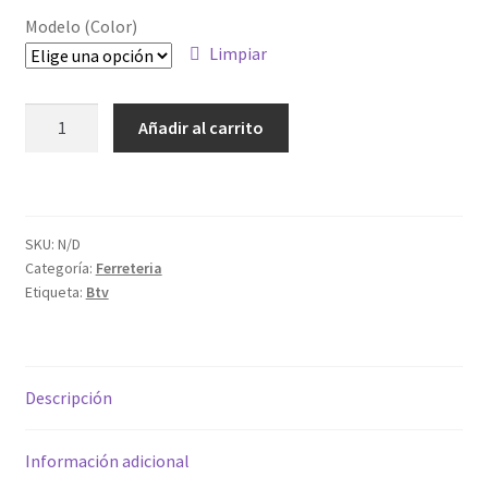
Modelo (Color)
Limpiar
BUZON
Añadir al carrito
CORAL
ABS
330X235X90
cantidad
SKU:
N/D
Categoría:
Ferreteria
Etiqueta:
Btv
Descripción
Información adicional