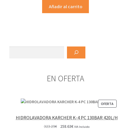
Añadir al carrito
Buscar
EN OFERTA
PRODUCT
OFERTA
EN
OFERTA
HIDROLAVADORA KARCHER K-4 PC 130BAR 420L/H
El
El
323.29
€
258.63
€
IVA Incluido