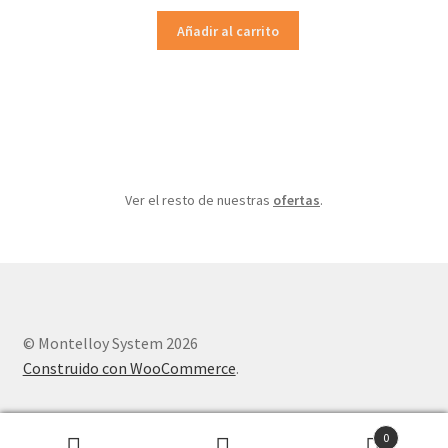
precio
precio
original
actual
Añadir al carrito
era:
es:
323.29€.
258.63€.
Ver el resto de nuestras
ofertas
.
© Montelloy System 2026
Construido con WooCommerce
.
0