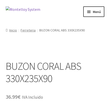
Ir
Ir
Menú
a
al
la
contenido
Herramientas
navegación
Inicio
Ferreteria
BUZON CORAL ABS 330X235X90
Ferretería
Jardin y Terraza
BUZON CORAL ABS
Maquinaria
330X235X90
Protección Laboral
Contacto
36.99
€
IVA Incluido