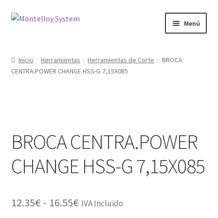
Ir
Ir
Menú
a
al
la
contenido
Herramientas
navegación
Inicio
Herramientas
Herramientas de Corte
BROCA
CENTRA.POWER CHANGE HSS-G 7,15X085
Ferretería
Jardin y Terraza
Maquinaria
BROCA CENTRA.POWER
Protección Laboral
CHANGE HSS-G 7,15X085
Contacto
Rango
12.35
€
-
16.55
€
IVA Incluido