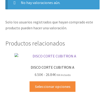
No hay valoraciones aún.
Solo los usuarios registrados que hayan comprado este
producto pueden hacer una valoración.
Productos relacionados
DISCO CORTE CUBITRON A
Rango
6.50
€
-
26.84
€
IVA Incluido
de
Este
precios:
Seleccionar opciones
producto
desde
tiene
6.50€
múltiples
hasta