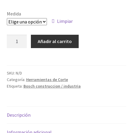
de
precios:
Medida
desde
Limpiar
12.35€
BROCA
Añadir al carrito
hasta
CENTRA.POWER
CHANGE
16.55€
HSS-
G
SKU:
N/D
7,15X085
Categoría:
Herramientas de Corte
cantidad
Etiqueta:
Bosch construccion / industria
Descripción
Información adicional