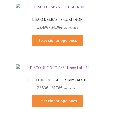
variantes.
26.84€
Las
opciones
DISCO DESBASTE CUBITRON
se
Rango
13.48
€
-
34.38
€
IVA Incluido
pueden
de
elegir
Este
precios:
Seleccionar opciones
en
producto
desde
la
tiene
13.48€
página
múltiples
hasta
de
variantes.
34.38€
producto
Las
opciones
DISCO DRONCO AS60tinox Lata 10
se
Rango
22.53
€
-
24.78
€
IVA Incluido
pueden
de
elegir
Este
precios:
Seleccionar opciones
en
producto
desde
la
tiene
22.53€
página