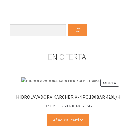
múltiples
hasta
de
variantes.
24.78€
producto
Las
opciones
Buscar
se
pueden
elegir
EN OFERTA
en
la
página
de
PRODUCT
OFERTA
producto
EN
OFERTA
HIDROLAVADORA KARCHER K-4 PC 130BAR 420L/H
El
El
323.29
€
258.63
€
IVA Incluido
precio
precio
original
actual
Añadir al carrito
era:
es:
323.29€.
258.63€.