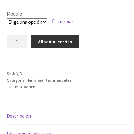
de
precios:
Modelo
desde
Limpiar
31.51€
ALICATE
Añadir al carrito
hasta
UNIVERSAL
ERGO
36.89€
2628G
cantidad
SKU:
N/D
Categoría:
Herramientas manuales
Etiqueta:
Bahco
Descripción
Información adicional