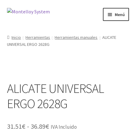
Ir
Ir
Menú
a
al
la
contenido
Herramientas
navegación
Inicio
Herramientas
Herramientas manuales
ALICATE
UNIVERSAL ERGO 2628G
Ferretería
Jardin y Terraza
Maquinaria
ALICATE UNIVERSAL
Protección Laboral
ERGO 2628G
Contacto
Rango
31.51
€
-
36.89
€
IVA Incluido