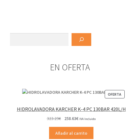
tiene
185.86€
múltiples
hasta
variantes.
364.58€
Las
opciones
Buscar
se
pueden
elegir
EN OFERTA
en
la
página
de
PRODUCT
OFERTA
producto
EN
OFERTA
HIDROLAVADORA KARCHER K-4 PC 130BAR 420L/H
El
El
323.29
€
258.63
€
IVA Incluido
precio
precio
original
actual
Añadir al carrito
era:
es: