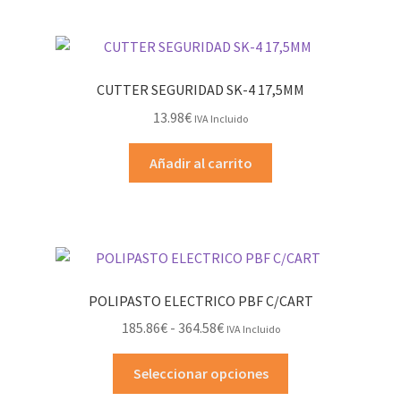
CUTTER SEGURIDAD SK-4 17,5MM
13.98
€
IVA Incluido
Añadir al carrito
POLIPASTO ELECTRICO PBF C/CART
Rango
185.86
€
-
364.58
€
IVA Incluido
de
Este
precios:
Seleccionar opciones
producto
desde