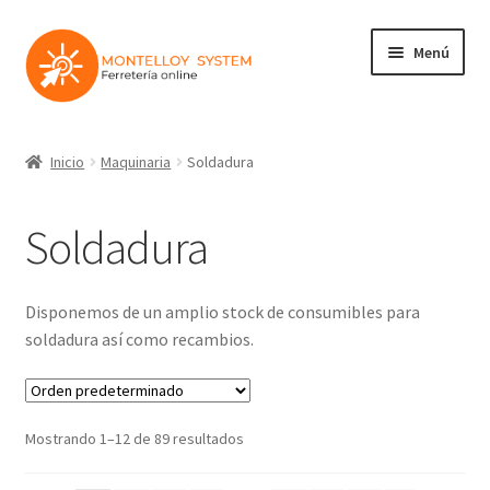
Ir
Ir
Menú
a
al
la
contenido
navegación
Herramientas
Inicio
Maquinaria
Soldadura
Ferretería
Soldadura
Jardin y Terraza
Maquinaria
Disponemos de un amplio stock de consumibles para
soldadura así como recambios.
Protección Laboral
Contacto
Mostrando 1–12 de 89 resultados