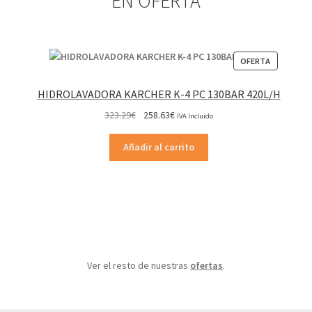
EN OFERTA
PRODUCT
OFERTA
EN
OFERTA
HIDROLAVADORA KARCHER K-4 PC 130BAR 420L/H
El
El
323.29
€
258.63
€
IVA Incluido
precio
precio
original
actual
Añadir al carrito
era:
es:
323.29€.
258.63€.
Ver el resto de nuestras
ofertas
.