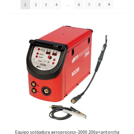
1
2
3
4
…
6
7
8
Equipo soldadura aeroprocess-2000 200a+antorcha