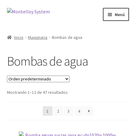
Ir
Ir
Menú
a
al
la
contenido
Herramientas
navegación
Inicio
Maquinaria
Bombas de agua
Ferretería
Bombas de agua
Jardin y Terraza
Maquinaria
Mostrando 1–12 de 47 resultados
Protección Laboral
Contacto
1
2
3
4