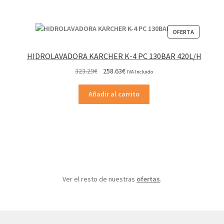
PRODUCT
OFERTA
EN
OFERTA
HIDROLAVADORA KARCHER K-4 PC 130BAR 420L/H
El
El
323.29
€
258.63
€
IVA Incluido
precio
precio
original
actual
Añadir al carrito
era:
es:
323.29€.
258.63€.
Ver el resto de nuestras
ofertas
.