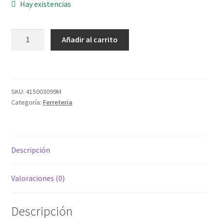
Hay existencias
TORNI.R/CHAPA
Añadir al carrito
7981-
08X1
1/2
4,2X38
SKU:
415003099M
ZINC
Categoría:
Ferreteria
cantidad
Descripción
Valoraciones (0)
Descripción