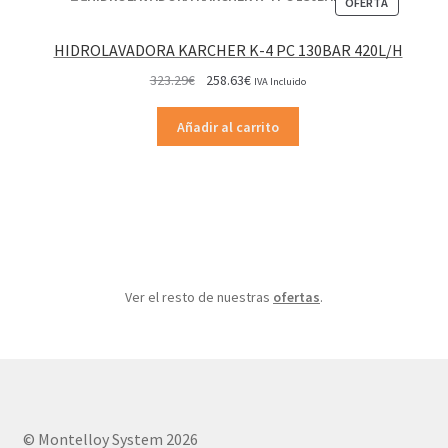
PRODUCT
OFERTA
EN
OFERTA
HIDROLAVADORA KARCHER K-4 PC 130BAR 420L/H
El
El
323.29
€
258.63
€
IVA Incluido
precio
precio
original
actual
Añadir al carrito
era:
es:
323.29€.
258.63€.
Ver el resto de nuestras
ofertas
.
© Montelloy System 2026