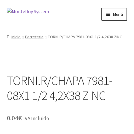
Ir
Ir
Menú
a
al
la
contenido
Herramientas
navegación
Inicio
Ferreteria
TORNI.R/CHAPA 7981-08X1 1/2 4,2X38 ZINC
Ferretería
Jardin y Terraza
TORNI.R/CHAPA 7981-
Maquinaria
08X1 1/2 4,2X38 ZINC
Protección Laboral
Contacto
0.04
€
IVA Incluido