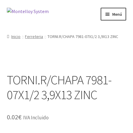
Ir
Ir
Menú
a
al
la
contenido
Herramientas
navegación
Inicio
Ferreteria
TORNI.R/CHAPA 7981-07X1/2 3,9X13 ZINC
Ferretería
Jardin y Terraza
TORNI.R/CHAPA 7981-
Maquinaria
07X1/2 3,9X13 ZINC
Protección Laboral
Contacto
0.02
€
IVA Incluido