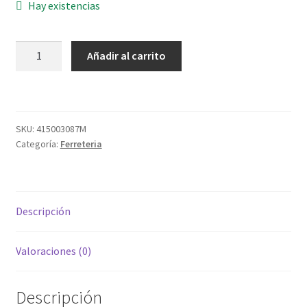
Hay existencias
TORNI.R/CHAPA
Añadir al carrito
7981-
07X1/2
3,9X13
ZINC
SKU:
415003087M
cantidad
Categoría:
Ferreteria
Descripción
Valoraciones (0)
Descripción