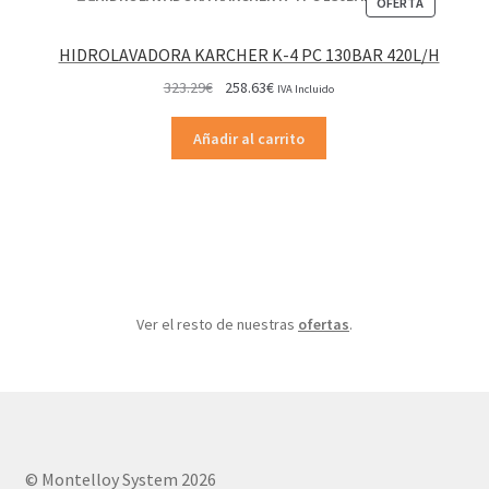
PRODUCT
OFERTA
EN
OFERTA
HIDROLAVADORA KARCHER K-4 PC 130BAR 420L/H
El
El
323.29
€
258.63
€
IVA Incluido
precio
precio
original
actual
Añadir al carrito
era:
es:
323.29€.
258.63€.
Ver el resto de nuestras
ofertas
.
© Montelloy System 2026