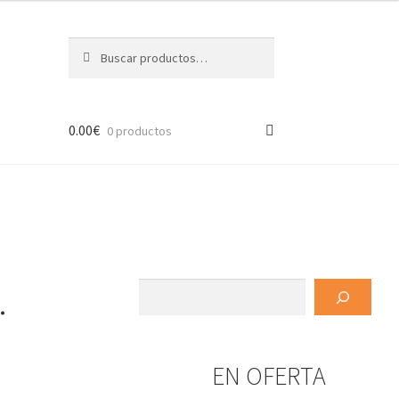
Buscar
Buscar
por:
0.00
€
0 productos
.
Buscar
EN OFERTA