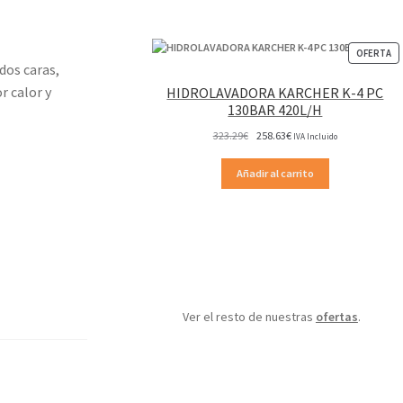
P
OFERTA
dos caras,
EN
OF
r calor y
HIDROLAVADORA KARCHER K-4 PC
130BAR 420L/H
El
El
323.29
€
258.63
€
IVA Incluido
precio
precio
original
actual
Añadir al carrito
era:
es:
323.29€.
258.63€.
Ver el resto de nuestras
ofertas
.