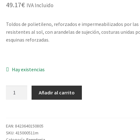
49.17
€
IVA Incluido
Toldos de polietileno, reforzados e impermeabilizados por las 
resistentes al sol, con arandelas de sujeción, costuras unidas po
esquinas reforzadas.
Hay existencias
TOLDO
Añadir al carrito
POLIETILENO
90GR.
06X10MT.
AZUL
EAN:
8423640150805
cantidad
SKU:
415000511m
Categoría:
Ferreteria