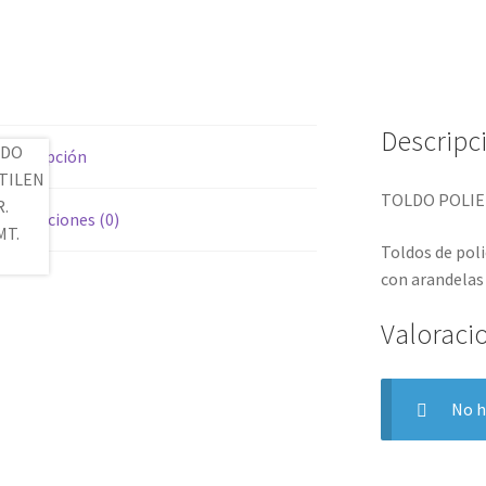
Descripc
Descripción
TOLDO POLIET
Valoraciones (0)
Toldos de poli
con arandelas 
Valoraci
No h