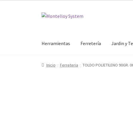
Ir
Ir
a
al
la
contenido
navegación
Herramientas
Ferretería
Jardin y T
Inicio
Ferreteria
TOLDO POLIETILENO 90GR. 0