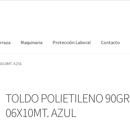
erraza
Maquinaria
Protección Laboral
Contacto
6X10MT. AZUL
TOLDO POLIETILENO 90GR
06X10MT. AZUL