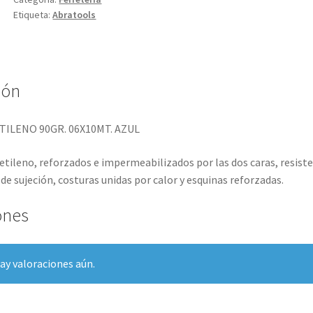
Etiqueta:
Abratools
ión
ILENO 90GR. 06X10MT. AZUL
etileno, reforzados e impermeabilizados por las dos caras, resiste
de sujeción, costuras unidas por calor y esquinas reforzadas.
ones
ay valoraciones aún.