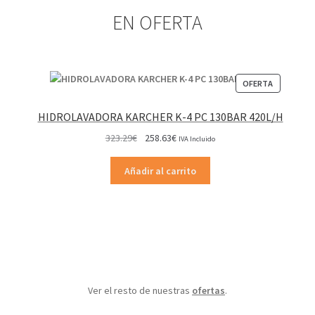
EN OFERTA
PRODUCT
OFERTA
EN
OFERTA
HIDROLAVADORA KARCHER K-4 PC 130BAR 420L/H
El
El
323.29
€
258.63
€
IVA Incluido
precio
precio
original
actual
Añadir al carrito
era:
es:
323.29€.
258.63€.
Ver el resto de nuestras
ofertas
.