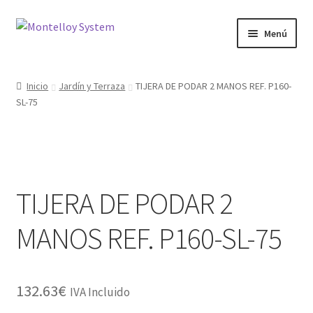
Ir
Ir
Menú
a
al
la
contenido
Herramientas
navegación
Inicio
Jardín y Terraza
TIJERA DE PODAR 2 MANOS REF. P160-
SL-75
Ferretería
Jardin y Terraza
Maquinaria
TIJERA DE PODAR 2
Protección Laboral
MANOS REF. P160-SL-75
Contacto
132.63
€
IVA Incluido