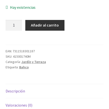
Hay existencias
TIJERA
Añadir al carrito
DE
PODAR
2
MANOS
EAN:
7311518301187
REF.
SKU:
415001740M
P160-
Categoría:
Jardín y Terraza
SL-
Etiqueta:
Bahco
75
cantidad
Descripción
Valoraciones (0)