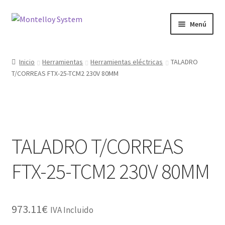
Ir
Ir
Menú
a
al
la
contenido
Herramientas
navegación
Inicio
Herramientas
Herramientas eléctricas
TALADRO
T/CORREAS FTX-25-TCM2 230V 80MM
Ferretería
Jardin y Terraza
Maquinaria
TALADRO T/CORREAS
Protección Laboral
FTX-25-TCM2 230V 80MM
Contacto
973.11
€
IVA Incluido