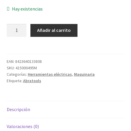
Hay existencias
TALADRO
Añadir al carrito
T/CORREAS
FTX-
25-
TCM2
EAN:
8423640133808
230V
SKU:
415000495M
80MM
Categorías:
Herramientas eléctricas
,
Maquinaria
cantidad
Etiqueta:
Abratools
Descripción
Valoraciones (0)