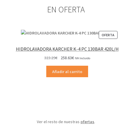
EN OFERTA
PRODUCT
OFERTA
EN
OFERTA
HIDROLAVADORA KARCHER K-4 PC 130BAR 420L/H
El
El
323.29
€
258.63
€
IVA Incluido
precio
precio
original
actual
Añadir al carrito
era:
es:
323.29€.
258.63€.
Ver el resto de nuestras
ofertas
.