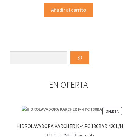
Añadir al carrito
Buscar
EN OFERTA
PRODUCT
OFERTA
EN
OFERTA
HIDROLAVADORA KARCHER K-4 PC 130BAR 420L/H
El
El
323.29
€
258.63
€
IVA Incluido