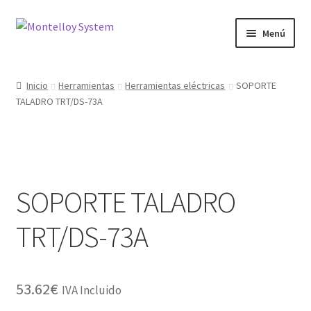
Ir
Ir
Menú
a
al
la
contenido
Herramientas
navegación
Inicio
Herramientas
Herramientas eléctricas
SOPORTE
TALADRO TRT/DS-73A
Ferretería
Jardin y Terraza
Maquinaria
SOPORTE TALADRO
Protección Laboral
TRT/DS-73A
Contacto
53.62
€
IVA Incluido