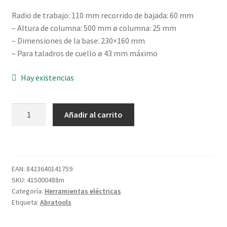
Radio de trabajo: 110 mm recorrido de bajada: 60 mm
– Altura de columna: 500 mm ø columna: 25 mm
– Dimensiones de la base: 230×160 mm
– Para taladros de cuello ø 43 mm máximo
Hay existencias
SOPORTE
Añadir al carrito
TALADRO
TRT/DS-
73A
cantidad
EAN:
8423640141759
SKU:
415000488m
Categoría:
Herramientas eléctricas
Etiqueta:
Abratools