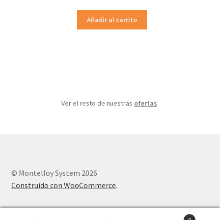
precio
precio
original
actual
Añadir al carrito
era:
es:
323.29€.
258.63€.
Ver el resto de nuestras
ofertas
.
© Montelloy System 2026
Construido con WooCommerce
.
0