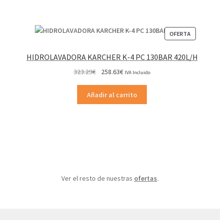
PRODUCT
OFERTA
EN
OFERTA
HIDROLAVADORA KARCHER K-4 PC 130BAR 420L/H
El
El
323.29
€
258.63
€
IVA Incluido
precio
precio
original
actual
Añadir al carrito
era:
es:
323.29€.
258.63€.
Ver el resto de nuestras
ofertas
.