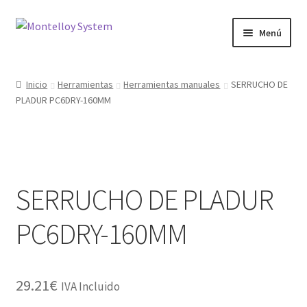
Ir
Ir
Menú
a
al
la
contenido
Herramientas
navegación
Inicio
Herramientas
Herramientas manuales
SERRUCHO DE
PLADUR PC6DRY-160MM
Ferretería
Jardin y Terraza
Maquinaria
SERRUCHO DE PLADUR
Protección Laboral
PC6DRY-160MM
Contacto
29.21
€
IVA Incluido