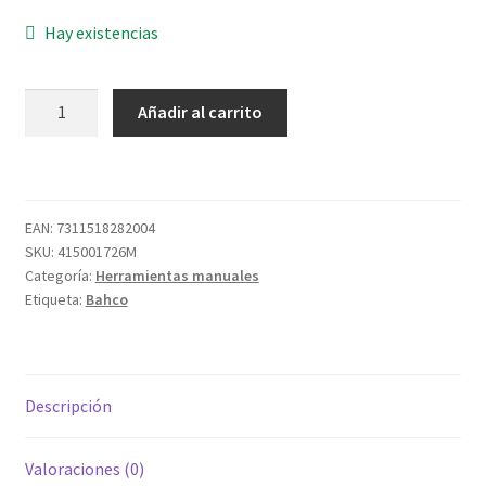
Hay existencias
SERRUCHO
Añadir al carrito
DE
PLADUR
PC6DRY-
160MM
EAN:
7311518282004
cantidad
SKU:
415001726M
Categoría:
Herramientas manuales
Etiqueta:
Bahco
Descripción
Valoraciones (0)