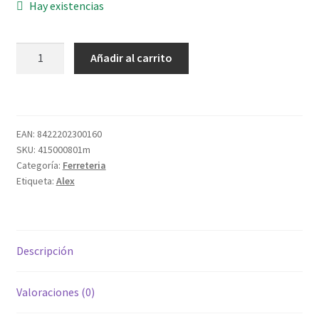
Hay existencias
RUEDA
Añadir al carrito
3/0016
S.H
Ã¸
30
EAN:
8422202300160
PLASTICO
SKU:
415000801m
GRIS
Categoría:
Ferreteria
cantidad
Etiqueta:
Alex
Descripción
Valoraciones (0)