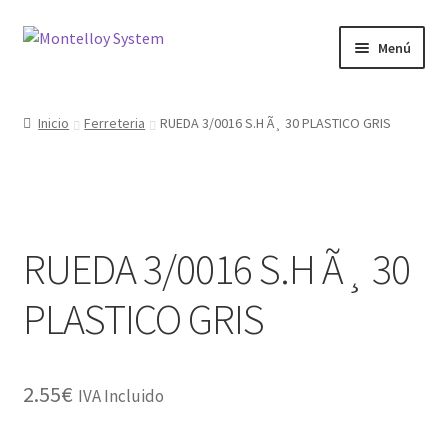
Ir
Ir
Menú
a
al
la
contenido
Herramientas
navegación
Inicio
Ferreteria
RUEDA 3/0016 S.H Ã¸ 30 PLASTICO GRIS
Ferretería
Jardin y Terraza
RUEDA 3/0016 S.H Ã¸ 30
Maquinaria
PLASTICO GRIS
Protección Laboral
Contacto
2.55
€
IVA Incluido