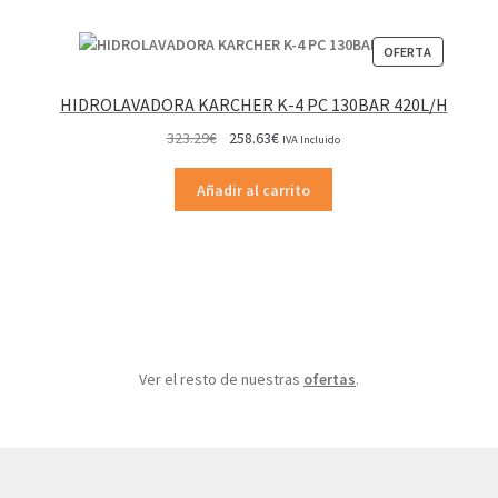
PRODUCT
OFERTA
EN
OFERTA
HIDROLAVADORA KARCHER K-4 PC 130BAR 420L/H
El
El
323.29
€
258.63
€
IVA Incluido
precio
precio
original
actual
Añadir al carrito
era:
es:
323.29€.
258.63€.
Ver el resto de nuestras
ofertas
.