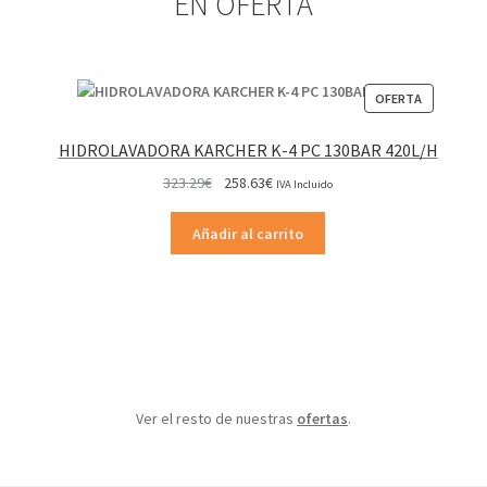
EN OFERTA
PRODUCT
OFERTA
EN
OFERTA
HIDROLAVADORA KARCHER K-4 PC 130BAR 420L/H
El
El
323.29
€
258.63
€
IVA Incluido
precio
precio
original
actual
Añadir al carrito
era:
es:
323.29€.
258.63€.
Ver el resto de nuestras
ofertas
.