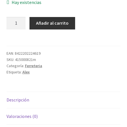
Hay existencias
RUEDA
Añadir al carrito
2/2461C
S.BH
Ã¸
80
EAN:
8422202224619
PPI
SKU:
415000821m
POLIURETANO
Categoría:
Ferreteria
cantidad
Etiqueta:
Alex
Descripción
Valoraciones (0)