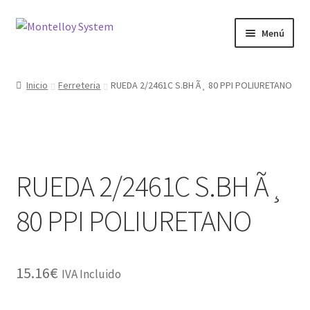
Ir
Ir
Menú
a
al
la
contenido
Herramientas
navegación
Inicio
Ferreteria
RUEDA 2/2461C S.BH Ã¸ 80 PPI POLIURETANO
Ferretería
Jardin y Terraza
RUEDA 2/2461C S.BH Ã¸
Maquinaria
80 PPI POLIURETANO
Protección Laboral
Contacto
15.16
€
IVA Incluido