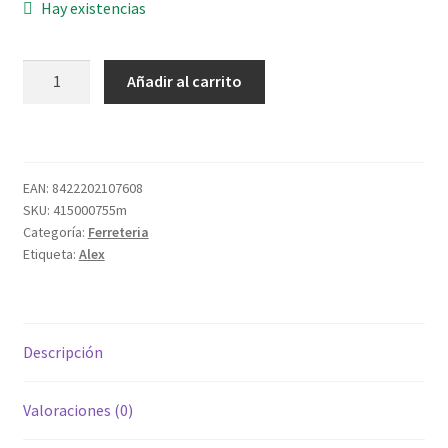
Hay existencias
RUEDA
Añadir al carrito
1/0760C
S.HP
Ã¸
50
EAN:
8422202107608
PGI
SKU:
415000755m
C/FRENO
Categoría:
Ferreteria
cantidad
Etiqueta:
Alex
Descripción
Valoraciones (0)