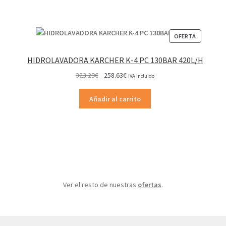
PRODUCT
OFERTA
EN
OFERTA
HIDROLAVADORA KARCHER K-4 PC 130BAR 420L/H
El
El
323.29
€
258.63
€
IVA Incluido
precio
precio
original
actual
Añadir al carrito
era:
es:
323.29€.
258.63€.
Ver el resto de nuestras
ofertas
.