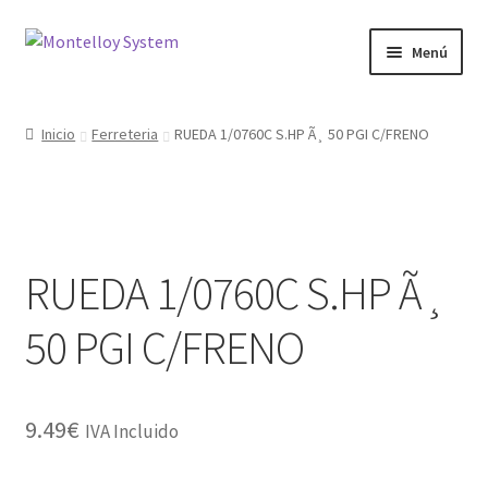
Ir
Ir
Menú
a
al
la
contenido
Herramientas
navegación
Inicio
Ferreteria
RUEDA 1/0760C S.HP Ã¸ 50 PGI C/FRENO
Ferretería
Jardin y Terraza
RUEDA 1/0760C S.HP Ã¸
Maquinaria
50 PGI C/FRENO
Protección Laboral
Contacto
9.49
€
IVA Incluido