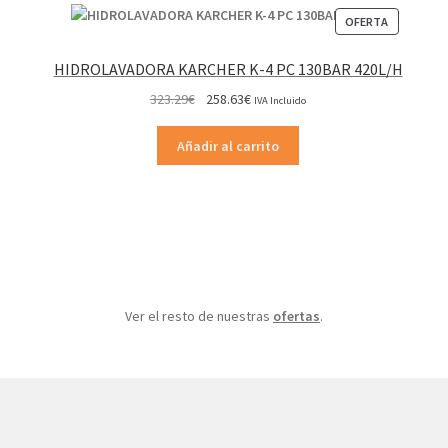
PRODUCT
OFERTA
EN
OFERTA
HIDROLAVADORA KARCHER K-4 PC 130BAR 420L/H
El
El
323.29
€
258.63
€
IVA Incluido
precio
precio
original
actual
Añadir al carrito
era:
es:
323.29€.
258.63€.
Ver el resto de nuestras
ofertas
.