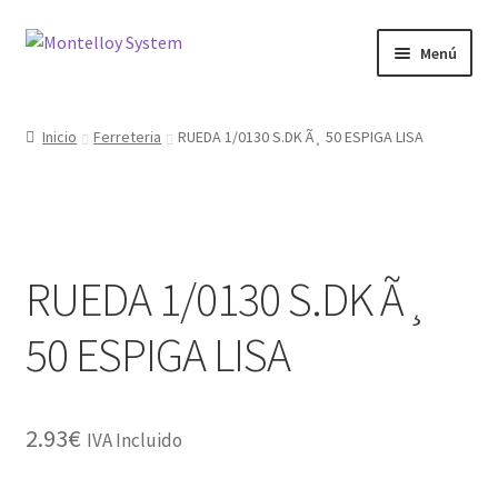
Ir
Ir
Menú
a
al
la
contenido
Herramientas
navegación
Inicio
Ferreteria
RUEDA 1/0130 S.DK Ã¸ 50 ESPIGA LISA
Ferretería
Jardin y Terraza
RUEDA 1/0130 S.DK Ã¸
Maquinaria
50 ESPIGA LISA
Protección Laboral
Contacto
2.93
€
IVA Incluido