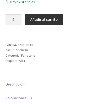
Hay existencias
RUEDA
Añadir al carrito
1/0130
S.DK
Ã¸
50
EAN:
8422202101309
ESPIGA
SKU:
415000726m
LISA
Categoría:
Ferreteria
cantidad
Etiqueta:
Alex
Descripción
Valoraciones (0)