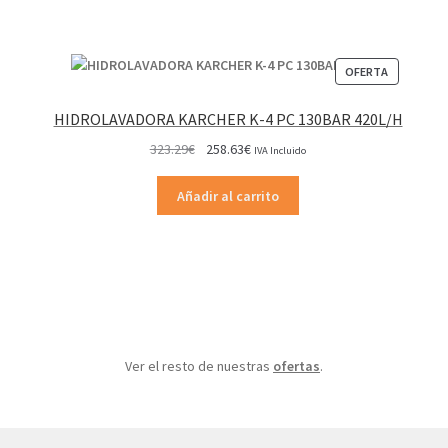
PRODUCT
OFERTA
EN
OFERTA
HIDROLAVADORA KARCHER K-4 PC 130BAR 420L/H
El
El
323.29
€
258.63
€
IVA Incluido
precio
precio
original
actual
Añadir al carrito
era:
es:
323.29€.
258.63€.
Ver el resto de nuestras
ofertas
.