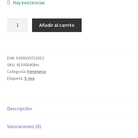
Hay existencias
RESTAU.PLASTE
Añadir al carrito
AL
AGUA
121
125ML
EAN:
8436039710252
ROBLE
SKU:
415000408m
cantidad
Categoría:
Ferreteria
Etiqueta:
5-teq
Descripción
Valoraciones (0)