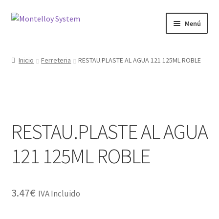
Ir
Ir
Menú
a
al
la
contenido
Herramientas
navegación
Inicio
Ferreteria
RESTAU.PLASTE AL AGUA 121 125ML ROBLE
Ferretería
Jardin y Terraza
RESTAU.PLASTE AL AGUA
Maquinaria
121 125ML ROBLE
Protección Laboral
Contacto
3.47
€
IVA Incluido