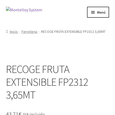
Ir
Ir
Menú
a
al
la
contenido
Herramientas
navegación
Inicio
Ferreteria
RECOGE FRUTA EXTENSIBLE FP2312 3,65MT
Ferretería
Jardin y Terraza
RECOGE FRUTA
Maquinaria
EXTENSIBLE FP2312
Protección Laboral
3,65MT
Contacto
43.71
€
IVA Incluido