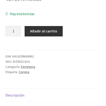
Hay existencias
RECOGE
Añadir al carrito
FRUTA
EXTENSIBLE
FP2312
3,65MT
EAN:
8414299649062
cantidad
SKU:
415002141m
Categoría:
Ferreteria
Etiqueta:
Corona
Descripción