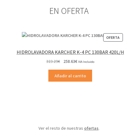
EN OFERTA
PRODUCT
OFERTA
EN
OFERTA
HIDROLAVADORA KARCHER K-4 PC 130BAR 420L/H
El
El
323.29
€
258.63
€
IVA Incluido
precio
precio
original
actual
Añadir al carrito
era:
es:
323.29€.
258.63€.
Ver el resto de nuestras
ofertas
.