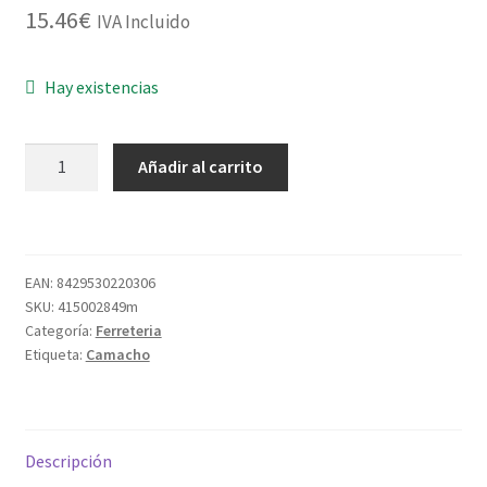
15.46
€
IVA Incluido
Hay existencias
PUNTAS
Añadir al carrito
A/COBRE
C/CONICA
2,0X30
C-
EAN:
8429530220306
1000UND
SKU:
415002849m
cantidad
Categoría:
Ferreteria
Etiqueta:
Camacho
Descripción