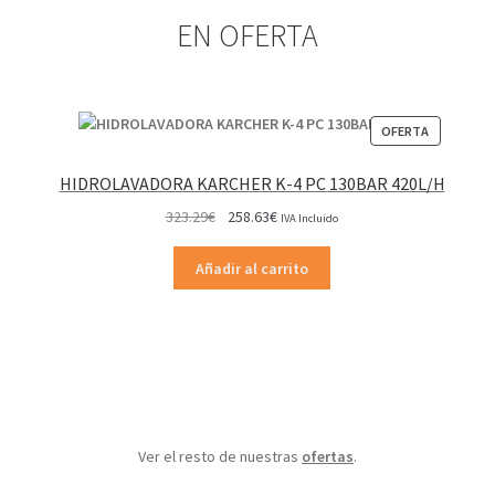
EN OFERTA
PRODUCT
OFERTA
EN
OFERTA
HIDROLAVADORA KARCHER K-4 PC 130BAR 420L/H
El
El
323.29
€
258.63
€
IVA Incluido
precio
precio
original
actual
Añadir al carrito
era:
es:
323.29€.
258.63€.
Ver el resto de nuestras
ofertas
.