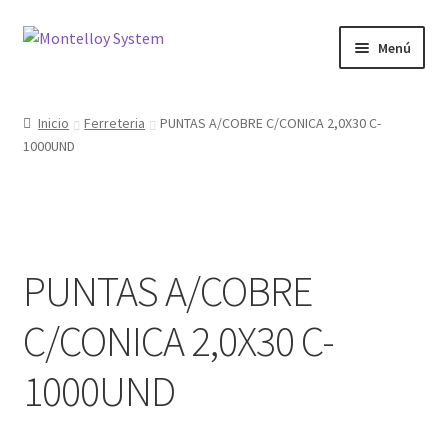
Ir
Ir
Menú
a
al
la
contenido
Herramientas
navegación
Inicio
Ferreteria
PUNTAS A/COBRE C/CONICA 2,0X30 C-
1000UND
Ferretería
Jardin y Terraza
Maquinaria
PUNTAS A/COBRE
Protección Laboral
C/CONICA 2,0X30 C-
Contacto
1000UND