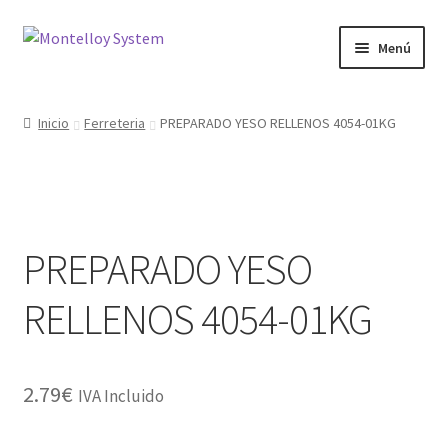
Ir
Ir
Menú
a
al
la
contenido
Herramientas
navegación
Inicio
Ferreteria
PREPARADO YESO RELLENOS 4054-01KG
Ferretería
Jardin y Terraza
PREPARADO YESO
Maquinaria
RELLENOS 4054-01KG
Protección Laboral
Contacto
2.79
€
IVA Incluido