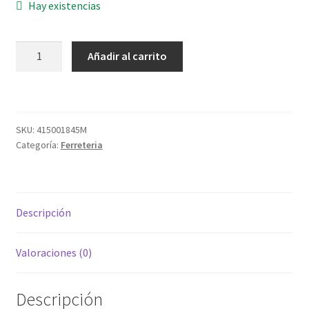
Hay existencias
PREPARADO
Añadir al carrito
YESO
RELLENOS
4054-
01KG
SKU:
415001845M
cantidad
Categoría:
Ferreteria
Descripción
Valoraciones (0)
Descripción