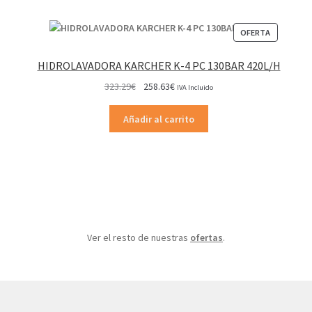
PRODUCT
OFERTA
EN
OFERTA
HIDROLAVADORA KARCHER K-4 PC 130BAR 420L/H
El
El
323.29
€
258.63
€
IVA Incluido
precio
precio
original
actual
Añadir al carrito
era:
es:
323.29€.
258.63€.
Ver el resto de nuestras
ofertas
.