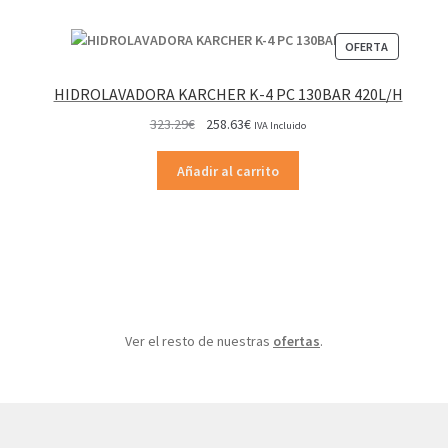
página
de
PRODUCT
OFERTA
producto
EN
OFERTA
HIDROLAVADORA KARCHER K-4 PC 130BAR 420L/H
El
El
323.29
€
258.63
€
IVA Incluido
precio
precio
original
actual
Añadir al carrito
era:
es:
323.29€.
258.63€.
Ver el resto de nuestras
ofertas
.