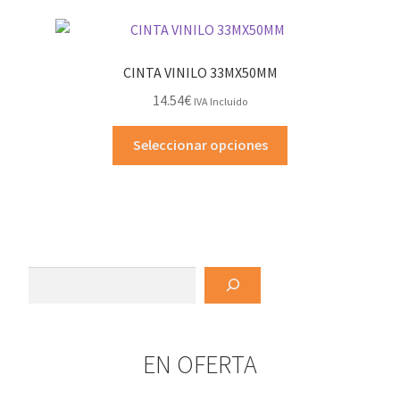
CINTA VINILO 33MX50MM
14.54
€
IVA Incluido
Este
Seleccionar opciones
producto
tiene
múltiples
variantes.
Las
opciones
Buscar
se
pueden
elegir
EN OFERTA
en
la