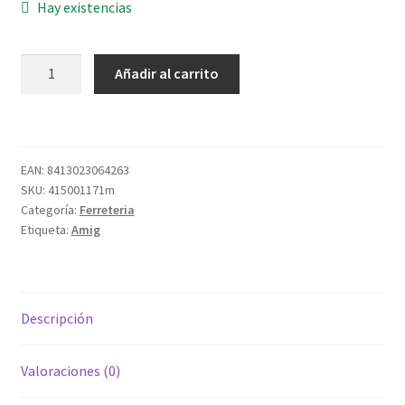
Hay existencias
POLEA
Añadir al carrito
23
A.INOX/LATON
TUERCA-
50
EAN:
8413023064263
cantidad
SKU:
415001171m
Categoría:
Ferreteria
Etiqueta:
Amig
Descripción
Valoraciones (0)