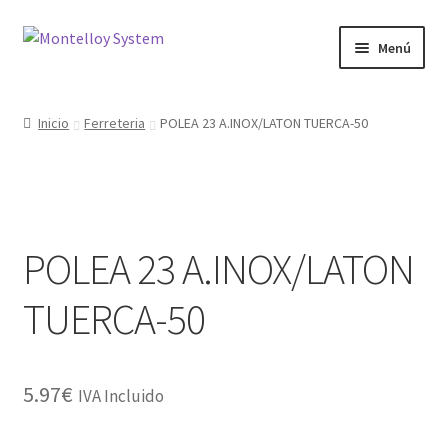
Ir
Ir
Menú
a
al
la
contenido
Herramientas
navegación
Inicio
Ferreteria
POLEA 23 A.INOX/LATON TUERCA-50
Ferretería
Jardin y Terraza
POLEA 23 A.INOX/LATON
Maquinaria
TUERCA-50
Protección Laboral
Contacto
5.97
€
IVA Incluido