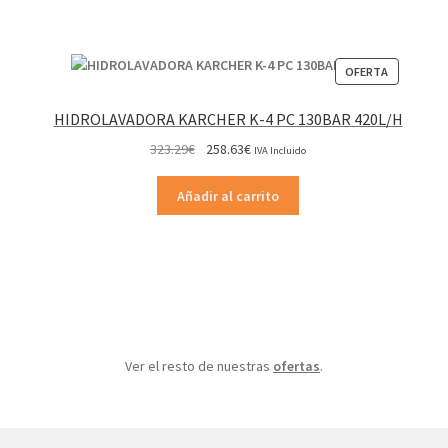
PRODUCT
OFERTA
EN
OFERTA
HIDROLAVADORA KARCHER K-4 PC 130BAR 420L/H
El
El
323.29
€
258.63
€
IVA Incluido
precio
precio
original
actual
Añadir al carrito
era:
es:
323.29€.
258.63€.
Ver el resto de nuestras
ofertas
.