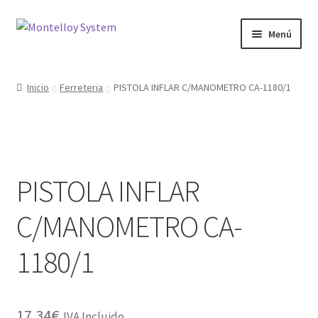
Ir
Ir
Menú
a
al
la
contenido
Herramientas
navegación
Inicio
Ferreteria
PISTOLA INFLAR C/MANOMETRO CA-1180/1
Ferretería
Jardin y Terraza
PISTOLA INFLAR
Maquinaria
C/MANOMETRO CA-
Protección Laboral
1180/1
Contacto
17.34
€
IVA Incluido