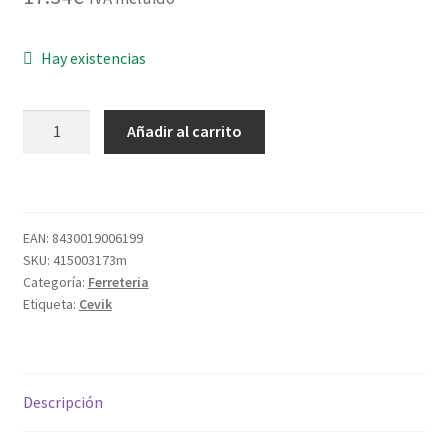
Hay existencias
PISTOLA
Añadir al carrito
INFLAR
C/MANOMETRO
CA-
1180/1
EAN:
8430019006199
cantidad
SKU:
415003173m
Categoría:
Ferreteria
Etiqueta:
Cevik
Descripción