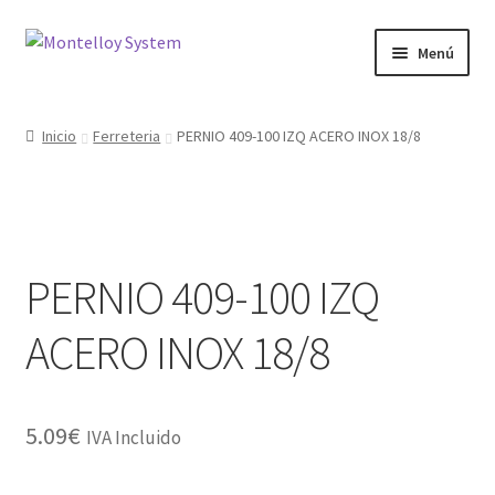
Ir
Ir
Menú
a
al
la
contenido
Herramientas
navegación
Inicio
Ferreteria
PERNIO 409-100 IZQ ACERO INOX 18/8
Ferretería
Jardin y Terraza
PERNIO 409-100 IZQ
Maquinaria
ACERO INOX 18/8
Protección Laboral
Contacto
5.09
€
IVA Incluido