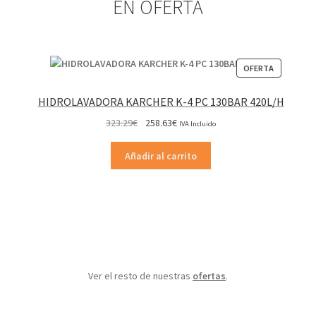
EN OFERTA
PRODUCT
OFERTA
EN
OFERTA
HIDROLAVADORA KARCHER K-4 PC 130BAR 420L/H
El
El
323.29
€
258.63
€
IVA Incluido
precio
precio
original
actual
Añadir al carrito
era:
es:
323.29€.
258.63€.
Ver el resto de nuestras
ofertas
.