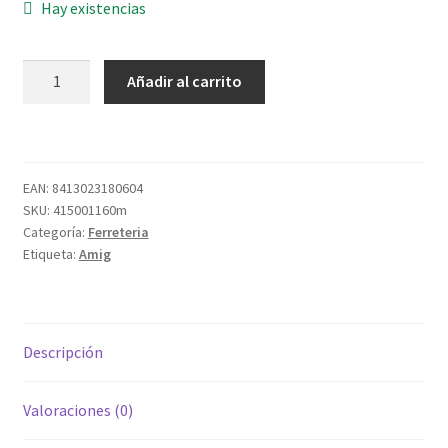
Hay existencias
PERNIO
Añadir al carrito
409-
100
IZQ
ACERO
EAN:
8413023180604
INOX
SKU:
415001160m
18/8
Categoría:
Ferreteria
cantidad
Etiqueta:
Amig
Descripción
Valoraciones (0)