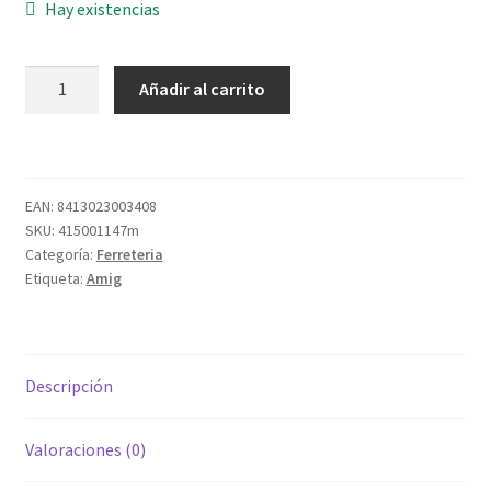
Hay existencias
PERNIO
Añadir al carrito
3-
090X14
TORNEADO
PULIDO
EAN:
8413023003408
cantidad
SKU:
415001147m
Categoría:
Ferreteria
Etiqueta:
Amig
Descripción
Valoraciones (0)