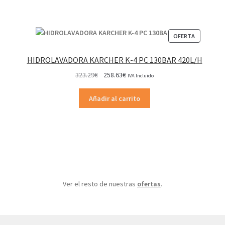
PRODUCT
OFERTA
EN
OFERTA
HIDROLAVADORA KARCHER K-4 PC 130BAR 420L/H
El
El
323.29
€
258.63
€
IVA Incluido
precio
precio
original
actual
Añadir al carrito
era:
es:
323.29€.
258.63€.
Ver el resto de nuestras
ofertas
.