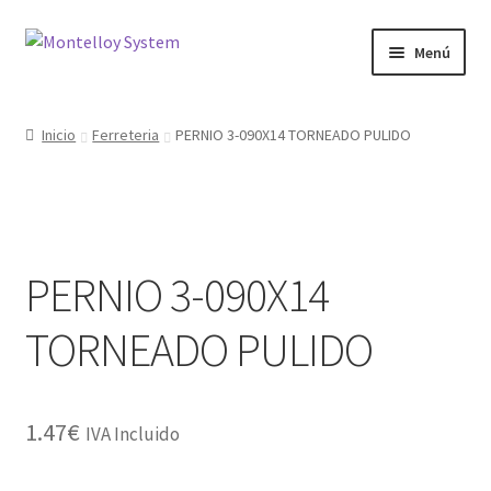
Ir
Ir
Menú
a
al
la
contenido
Herramientas
navegación
Inicio
Ferreteria
PERNIO 3-090X14 TORNEADO PULIDO
Ferretería
Jardin y Terraza
PERNIO 3-090X14
Maquinaria
TORNEADO PULIDO
Protección Laboral
Contacto
1.47
€
IVA Incluido