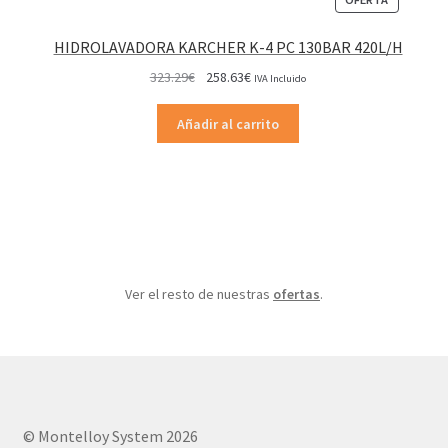
EN
OFERTA
HIDROLAVADORA KARCHER K-4 PC 130BAR 420L/H
El
El
323.29
€
258.63
€
IVA Incluido
precio
precio
original
actual
Añadir al carrito
era:
es:
323.29€.
258.63€.
Ver el resto de nuestras
ofertas
.
© Montelloy System 2026