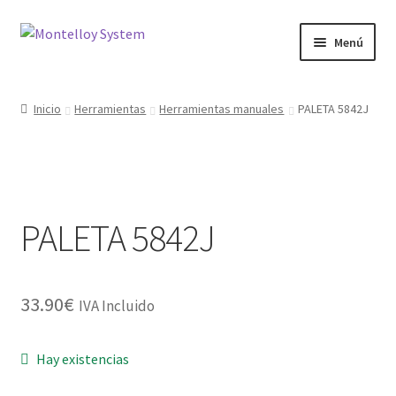
Ir
Ir
Menú
a
al
la
contenido
Herramientas
navegación
Inicio
Herramientas
Herramientas manuales
PALETA 5842J
Ferretería
Jardin y Terraza
PALETA 5842J
Maquinaria
Protección Laboral
33.90
€
IVA Incluido
Contacto
Hay existencias