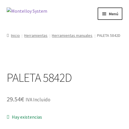
Ir
Ir
Menú
a
al
la
contenido
Herramientas
navegación
Inicio
Herramientas
Herramientas manuales
PALETA 5842D
Ferretería
Jardin y Terraza
PALETA 5842D
Maquinaria
Protección Laboral
29.54
€
IVA Incluido
Contacto
Hay existencias