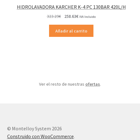
OFERTA
HIDROLAVADORA KARCHER K-4 PC 130BAR 420L/H
El
El
323.29
€
258.63
€
IVA Incluido
precio
precio
original
actual
Añadir al carrito
era:
es:
323.29€.
258.63€.
Ver el resto de nuestras
ofertas
.
© Montelloy System 2026
Construido con WooCommerce
.