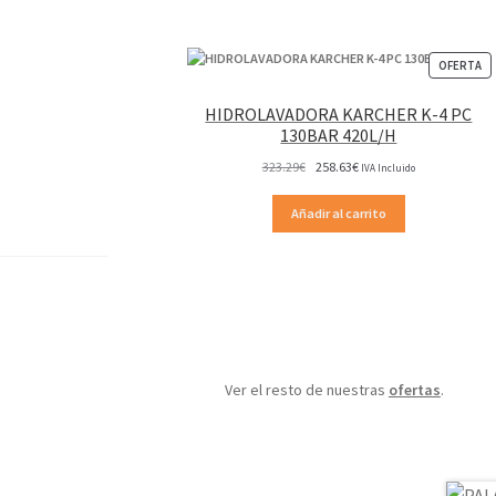
P
OFERTA
EN
OF
HIDROLAVADORA KARCHER K-4 PC
130BAR 420L/H
El
El
323.29
€
258.63
€
IVA Incluido
precio
precio
original
actual
Añadir al carrito
era:
es:
323.29€.
258.63€.
Ver el resto de nuestras
ofertas
.