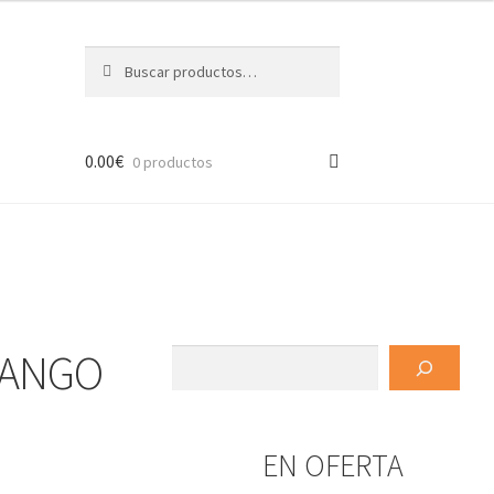
Buscar
Buscar
por:
0.00
€
0 productos
MANGO
Buscar
EN OFERTA