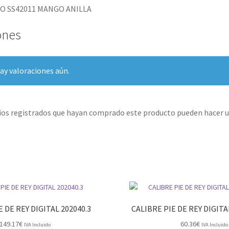
CO SS42011 MANGO ANILLA
ones
ay valoraciones aún.
rios registrados que hayan comprado este producto pueden hacer u
E DE REY DIGITAL 202040.3
CALIBRE PIE DE REY DIGIT
149.17
€
60.36
€
IVA Incluido
IVA Incluido