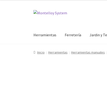
Ir
Ir
a
al
la
contenido
navegación
Herramientas
Ferretería
Jardin y T
Inicio
Herramientas
Herramientas manuales