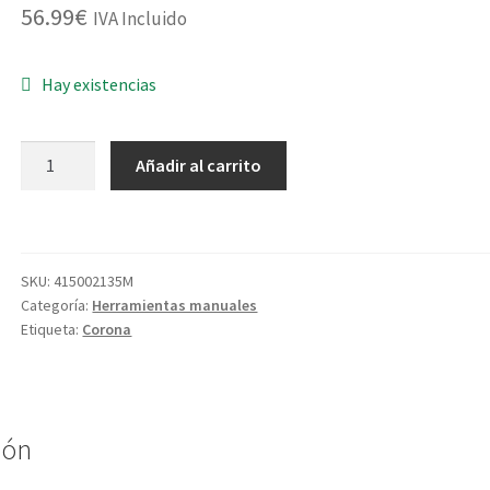
56.99
€
IVA Incluido
Hay existencias
PALA
Añadir al carrito
PLASTICO
SS42011
MANGO
ANILLA
SKU:
415002135M
cantidad
Categoría:
Herramientas manuales
Etiqueta:
Corona
ión