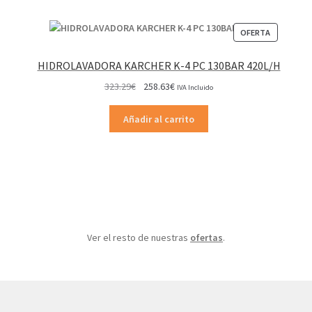
PRODUCT
OFERTA
EN
OFERTA
HIDROLAVADORA KARCHER K-4 PC 130BAR 420L/H
El
El
323.29
€
258.63
€
IVA Incluido
precio
precio
original
actual
Añadir al carrito
era:
es:
323.29€.
258.63€.
Ver el resto de nuestras
ofertas
.