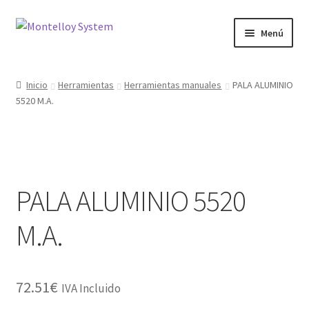
Ir
Ir
Menú
a
al
la
contenido
Herramientas
navegación
Inicio
Herramientas
Herramientas manuales
PALA ALUMINIO
5520 M.A.
Ferretería
Jardin y Terraza
Maquinaria
PALA ALUMINIO 5520
Protección Laboral
M.A.
Contacto
72.51
€
IVA Incluido