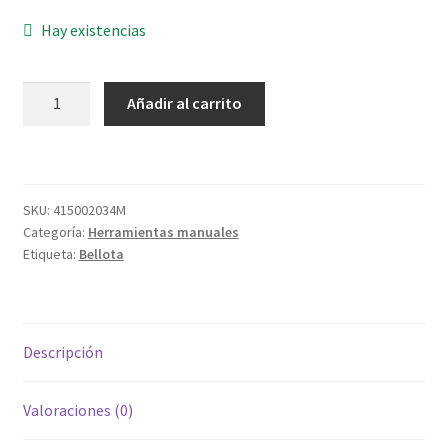
Hay existencias
PALA
Añadir al carrito
ALUMINIO
5520
M.A.
cantidad
SKU:
415002034M
Categoría:
Herramientas manuales
Etiqueta:
Bellota
Descripción
Valoraciones (0)