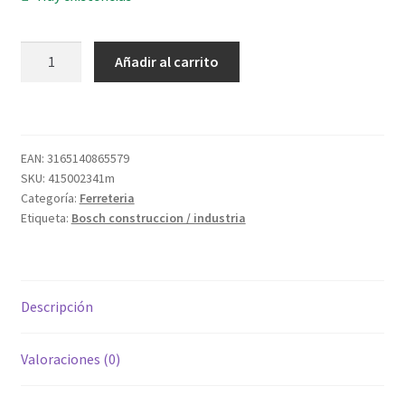
NIVEL
Añadir al carrito
LASER
GCL
2-
50C
EAN:
3165140865579
PRO+RM2+AA1+FUNDA
SKU:
415002341m
cantidad
Categoría:
Ferreteria
Etiqueta:
Bosch construccion / industria
Descripción
Valoraciones (0)