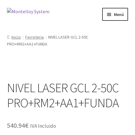
Ir
Ir
Menú
a
al
la
contenido
Herramientas
navegación
Inicio
Ferreteria
NIVEL LASER GCL 2-50C
PRO+RM2+AA1+FUNDA
Ferretería
Jardin y Terraza
Maquinaria
NIVEL LASER GCL 2-50C
Protección Laboral
PRO+RM2+AA1+FUNDA
Contacto
540.94
€
IVA Incluido