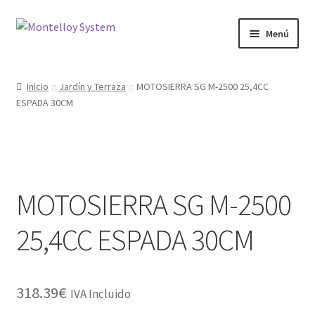
Ir
Ir
Menú
a
al
la
contenido
Herramientas
navegación
Inicio
Jardín y Terraza
MOTOSIERRA SG M-2500 25,4CC
ESPADA 30CM
Ferretería
Jardin y Terraza
Maquinaria
MOTOSIERRA SG M-2500
Protección Laboral
25,4CC ESPADA 30CM
Contacto
318.39
€
IVA Incluido