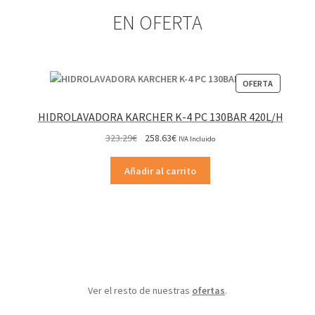
EN OFERTA
PRODUCT
OFERTA
EN
OFERTA
HIDROLAVADORA KARCHER K-4 PC 130BAR 420L/H
El
El
323.29
€
258.63
€
IVA Incluido
precio
precio
original
actual
Añadir al carrito
era:
es:
323.29€.
258.63€.
Ver el resto de nuestras
ofertas
.