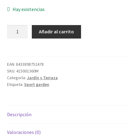
Hay existencias
MOTOSIERRA
Añadir al carrito
SG
M-
2500
25,4CC
EAN:
8433898752478
ESPADA
SKU:
415001360M
30CM
Categoría:
Jardín y Terraza
cantidad
Etiqueta:
Sport garden
Descripción
Valoraciones (0)