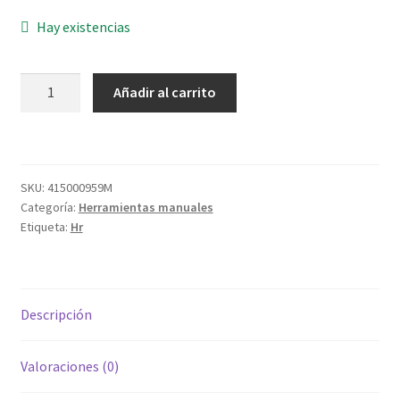
Hay existencias
MINI
Añadir al carrito
ARCO
SIERRA
170836
300MM
SKU:
415000959M
cantidad
Categoría:
Herramientas manuales
Etiqueta:
Hr
Descripción
Valoraciones (0)