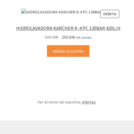
PRODUCT
OFERTA
EN
OFERTA
HIDROLAVADORA KARCHER K-4 PC 130BAR 420L/H
El
El
323.29
€
258.63
€
IVA Incluido
precio
precio
original
actual
Añadir al carrito
era:
es:
323.29€.
258.63€.
Ver el resto de nuestras
ofertas
.