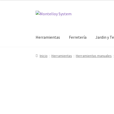
Ir
Ir
a
al
la
contenido
navegación
Herramientas
Ferretería
Jardin y T
Inicio
Herramientas
Herramientas manuales