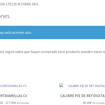
DA 170135 M.FIBRA 3KG
ones
ay valoraciones aún.
rios registrados que hayan comprado este producto pueden hacer u
RTAVARILLAS CV
CALIBRE PIE DE REY DIGIT
Rango
2
€
-
117.05
€
60.36
€
IVA Incluido
IVA Incluido