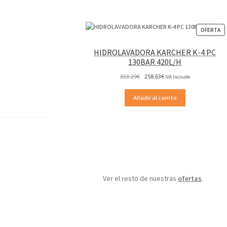
P
OFERTA
EN
OF
HIDROLAVADORA KARCHER K-4 PC
130BAR 420L/H
El
El
323.29
€
258.63
€
IVA Incluido
precio
precio
original
actual
Añadir al carrito
era:
es:
323.29€.
258.63€.
Ver el resto de nuestras
ofertas
.