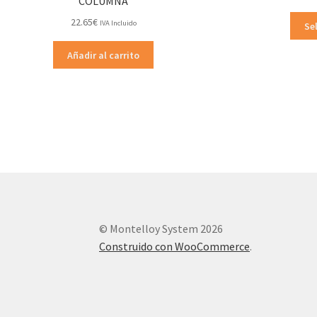
COLUMNA
22.65
€
IVA Incluido
Se
Añadir al carrito
© Montelloy System 2026
Construido con WooCommerce
.