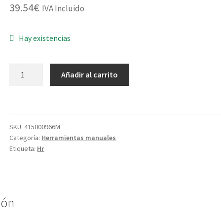
39.54
€
IVA Incluido
Hay existencias
MAZA
Añadir al carrito
CUADRADA
170135
M.FIBRA
3KG
SKU:
415000966M
cantidad
Categoría:
Herramientas manuales
Etiqueta:
Hr
ión