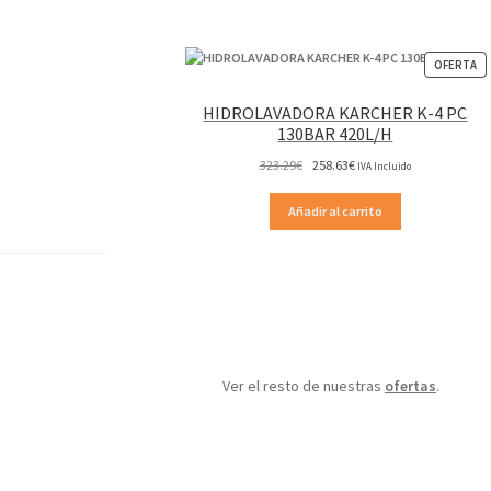
P
OFERTA
EN
OF
HIDROLAVADORA KARCHER K-4 PC
130BAR 420L/H
El
El
323.29
€
258.63
€
IVA Incluido
precio
precio
original
actual
Añadir al carrito
era:
es:
323.29€.
258.63€.
Ver el resto de nuestras
ofertas
.