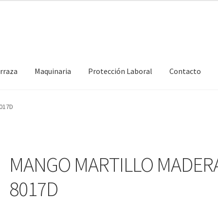
erraza
Maquinaria
Protección Laboral
Contacto
017D
MANGO MARTILLO MADER
8017D