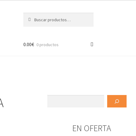
Buscar
Buscar
por:
0.00
€
0 productos
A
Buscar
EN OFERTA