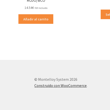
ROJO/BCO
14.54
€
IVA Incluido
Se
Añadir al carrito
© Montelloy System 2026
Construido con WooCommerce
.