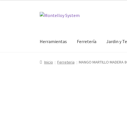
Ir
Ir
a
al
la
contenido
navegación
Herramientas
Ferretería
Jardin y T
Inicio
Ferreteria
MANGO MARTILLO MADERA 8