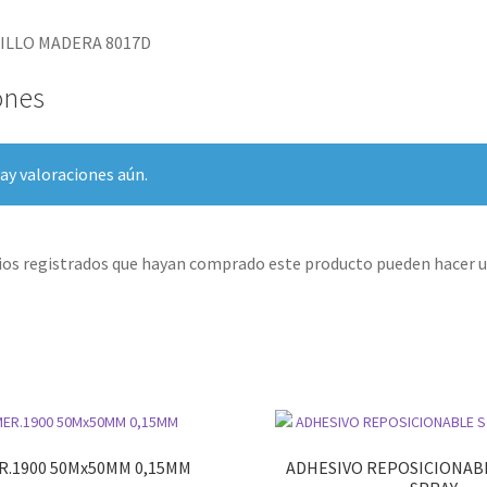
LLO MADERA 8017D
ones
ay valoraciones aún.
rios registrados que hayan comprado este producto pueden hacer u
R.1900 50Mx50MM 0,15MM
ADHESIVO REPOSICIONABL