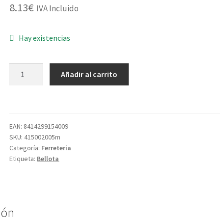
8.13
€
IVA Incluido
Hay existencias
MANGO
Añadir al carrito
MARTILLO
MADERA
8017D
cantidad
EAN:
8414299154009
SKU:
415002005m
Categoría:
Ferreteria
Etiqueta:
Bellota
ión