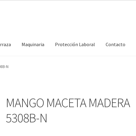
erraza
Maquinaria
Protección Laboral
Contacto
8B-N
MANGO MACETA MADERA
5308B-N