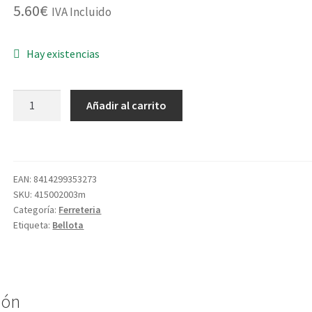
5.60
€
IVA Incluido
Hay existencias
MANGO
Añadir al carrito
MACETA
MADERA
5308B-
N
EAN:
8414299353273
cantidad
SKU:
415002003m
Categoría:
Ferreteria
Etiqueta:
Bellota
ión