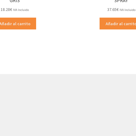
GRIS
SPRAY
18.28
€
37.65
€
IVA Incluido
IVA Incluido
Añadir al carrito
Añadir al carrit