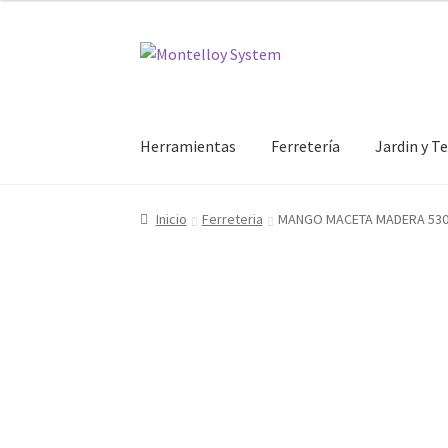
Ir
Ir
a
al
la
contenido
navegación
Herramientas
Ferretería
Jardin y T
Inicio
Ferreteria
MANGO MACETA MADERA 530