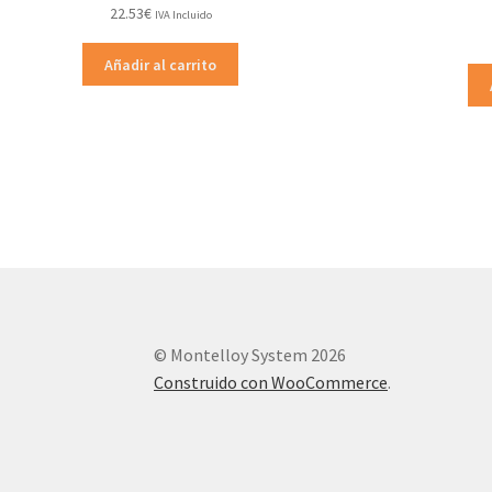
22.53
€
IVA Incluido
Añadir al carrito
© Montelloy System 2026
Construido con WooCommerce
.