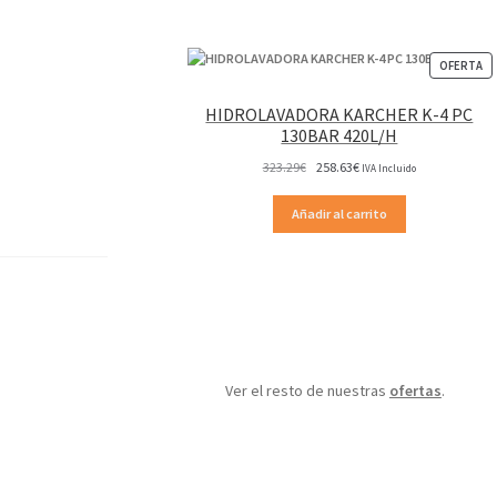
P
OFERTA
EN
OF
HIDROLAVADORA KARCHER K-4 PC
130BAR 420L/H
El
El
323.29
€
258.63
€
IVA Incluido
precio
precio
original
actual
Añadir al carrito
era:
es:
323.29€.
258.63€.
Ver el resto de nuestras
ofertas
.