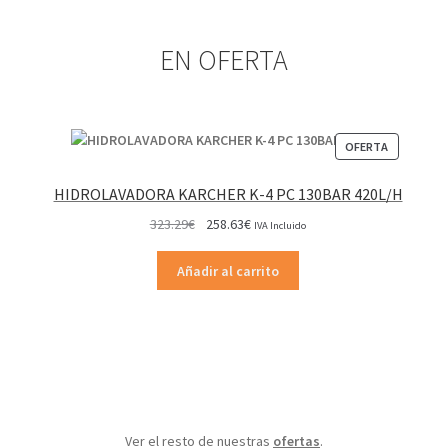
EN OFERTA
PRODUCT
OFERTA
EN
OFERTA
HIDROLAVADORA KARCHER K-4 PC 130BAR 420L/H
El
El
323.29
€
258.63
€
IVA Incluido
precio
precio
original
actual
Añadir al carrito
era:
es:
323.29€.
258.63€.
Ver el resto de nuestras
ofertas
.