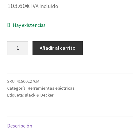
103.60
€
IVA Incluido
Hay existencias
LIJADORA
Añadir al carrito
ORB.KA320EKA-
QS
240W
+
SKU:
415002276M
MALETIN
Categoría:
Herramientas eléctricas
cantidad
Etiqueta:
Black & Decker
Descripción