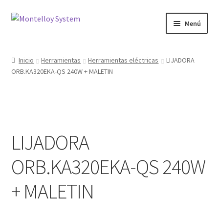
Ir
Ir
Menú
a
al
la
contenido
Herramientas
navegación
Inicio
Herramientas
Herramientas eléctricas
LIJADORA
ORB.KA320EKA-QS 240W + MALETIN
Ferretería
Jardin y Terraza
Maquinaria
LIJADORA
Protección Laboral
ORB.KA320EKA-QS 240W
Contacto
+ MALETIN