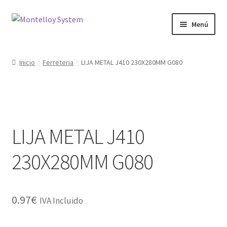
Ir
Ir
Menú
a
al
la
contenido
Herramientas
navegación
Inicio
Ferreteria
LIJA METAL J410 230X280MM G080
Ferretería
Jardin y Terraza
LIJA METAL J410
Maquinaria
230X280MM G080
Protección Laboral
Contacto
0.97
€
IVA Incluido