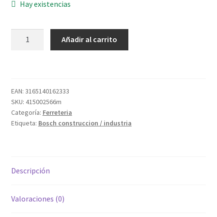
Hay existencias
LIJA
Añadir al carrito
METAL
J410
230X280MM
G080
EAN:
3165140162333
cantidad
SKU:
415002566m
Categoría:
Ferreteria
Etiqueta:
Bosch construccion / industria
Descripción
Valoraciones (0)