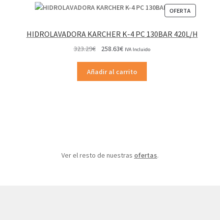
PRODUCT
OFERTA
EN
OFERTA
HIDROLAVADORA KARCHER K-4 PC 130BAR 420L/H
El
El
323.29
€
258.63
€
IVA Incluido
precio
precio
original
actual
Añadir al carrito
era:
es:
323.29€.
258.63€.
Ver el resto de nuestras
ofertas
.